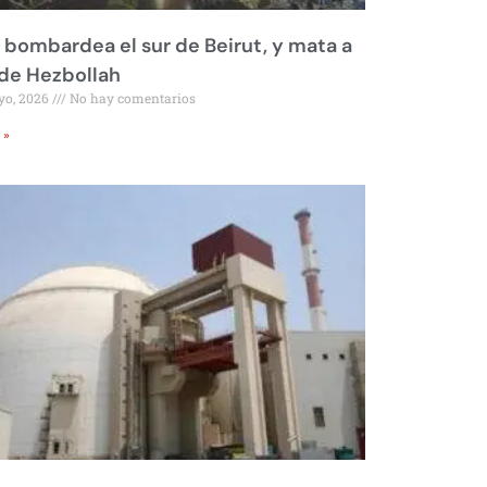
l bombardea el sur de Beirut, y mata a
 de Hezbollah
yo, 2026
No hay comentarios
 »