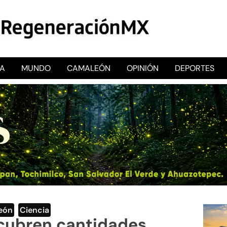
CA
MUNDO
CAMALEÓN
OPINIÓN
DEPORTES
RegeneraciónMX
Sitio de noticias libre e independiente
eón
,
Ciencia
scubren cantidades