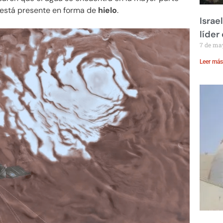
 está presente en forma de
hielo
.
Israe
líder
7 de ma
Leer más