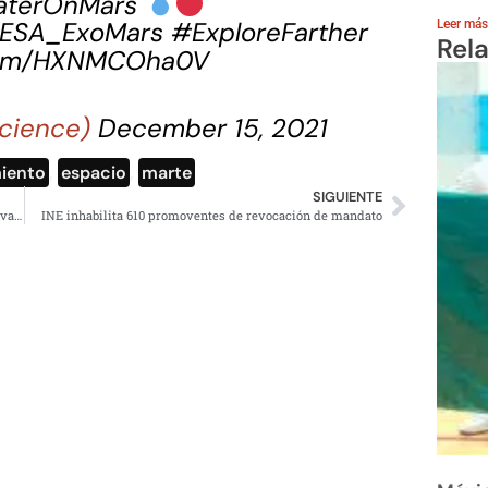
terOnMars
ESA_ExoMars
#ExploreFarther
Leer más
Rel
.com/HXNMCOha0V
science)
December 15, 2021
iento
,
espacio
,
marte
SIGUIENTE
Video: Globo aerostático arrastra a personas durante festival en Tamaulipas
INE inhabilita 610 promoventes de revocación de mandato