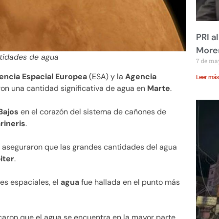
PRI a
Moren
tidades de agua
7 de ma
encia Espacial Europea
(ESA) y la
Agencia
Leer más
n una cantidad significativa de agua en
Marte
.
Bajos
en el corazón del sistema de cañones de
rineris
.
s
aseguraron que las grandes cantidades del agua
iter
.
nes espaciales, el
agua
fue hallada en el punto más
icaron que el agua se encuentra en la mayor parte