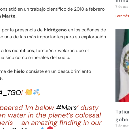
firma
7 de ma
onsistió en un trabajo científico de 2018 a febrero
n
Marte
.
Leer más
a por la presencia de
hidrógeno
en los cañones de
mo una de las más importantes para su exploración.
 a los
científicos
, también revelaron que el
a sino como minerales del suelo.
rma de
hielo
consiste en un descubrimiento
e
.
A_TGO
!
 peered 1m below
#Mars
’ dusty
Tatia
en water in the planet’s colossal
gobe
eris – an amazing finding in our
7 de ma