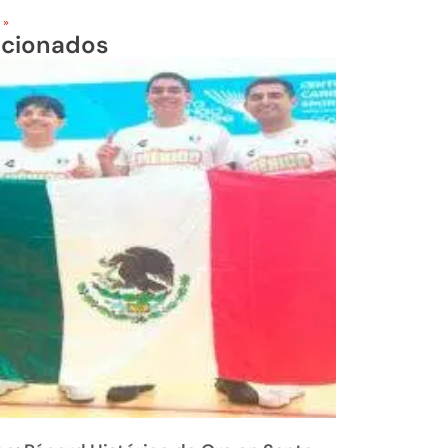
 »
acionados