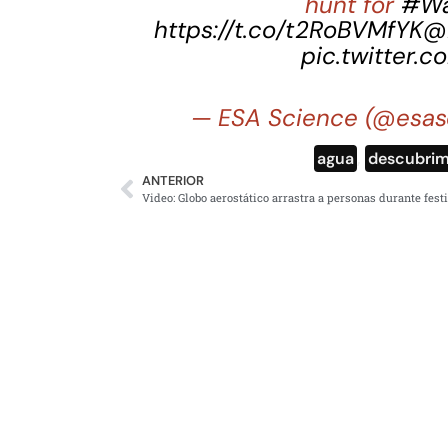
hunt for
#Wa
https://t.co/t2RoBVMfYK
@
pic.twitter
— ESA Science (@esa
agua
,
descubrim
ANTERIOR