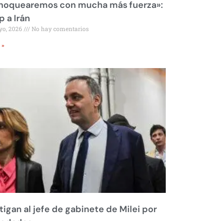
 noquearemos con mucha más fuerza»:
 a Irán
yo, 2026
No hay comentarios
 »
tigan al jefe de gabinete de Milei por