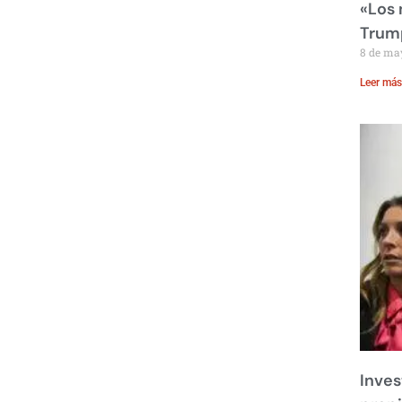
«Los
Trump
8 de ma
Leer más
Inves