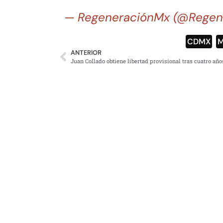
— RegeneraciónMx (@Regen
CDMX
,
M
ANTERIOR