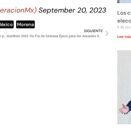
eracionMx)
September 20, 2023
Los c
elecc
éxico
,
Morena
8 de ma
SIGUIENTE
Juan Collado obtiene libertad provisional tras cuatro años preso por lavado de dinero
AniMole 2023: Un Fin de Semana Épico para los Amantes del Anime
Leer más