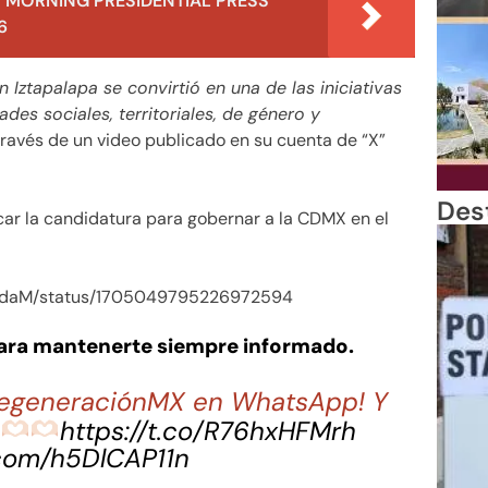
 MORNING PRESIDENTIAL PRESS
6
 Iztapalapa se convirtió en una de las iniciativas
des sociales, territoriales, de género y
ravés de un video publicado en su cuenta de “X”
Des
car la candidatura para gobernar a la CDMX en el
ugadaM/status/1705049795226972594
para mantenerte siempre informado.
 RegeneraciónMX en WhatsApp! Y
a
https://t.co/R76hxHFMrh
.com/h5DlCAP11n