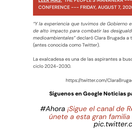
LEER MÁS:
THE PEOPLE'S MAÑANERA ---
CONFERENCE --- FRIDAY, AUGUST 7, 202
“Y la experiencia que tuvimos de Gobierno en
de alto impacto para combatir las desigualda
medioambientales”
declaró Clara Brugada a t
(antes conocida como Twitter).
La exalcadesa es una de las aspirantes a bus
ciclo 2024-2030.
https://twitter.com/ClaraBr
Síguenos en Google Noticias 
#Ahora
¡Sigue el canal de
únete a esta gran famili
pic.twitter