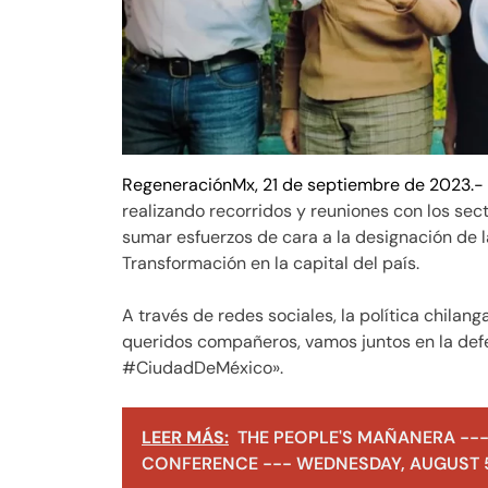
RegeneraciónMx, 21 de septiembre de 2023.-
realizando recorridos y reuniones con los sec
sumar esfuerzos de cara a la designación de 
Transformación en la capital del país.
A través de redes sociales, la política chila
queridos compañeros, vamos juntos en la def
#CiudadDeMéxico».
LEER MÁS:
THE PEOPLE'S MAÑANERA ---
CONFERENCE --- WEDNESDAY, AUGUST 5