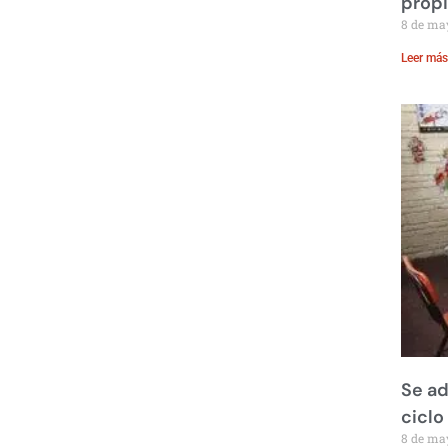
prop
8 de ma
Leer más
Se ad
ciclo
8 de ma