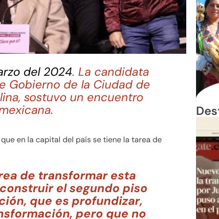
arzo del 2024
. La candidata
de Gobierno de la Ciudad de
lina, sostuvo un encuentro
 mexicana.
Des
 que en la capital del país se tiene la tarea de
rea de transformar esta
construir el segundo piso
ción, que es profundizar,
ansformación, pero que no