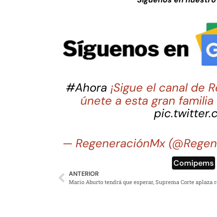
#Ahora
¡Sigue el canal de
únete a esta gran famili
pic.twitter
— RegeneraciónMx (@Regen
Comipems
ANTERIOR