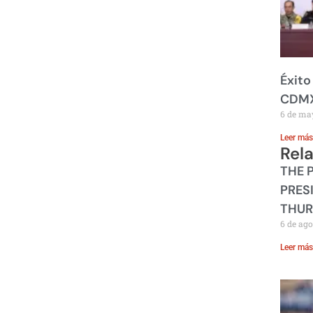
Éxito
CDM
6 de ma
Leer más
Rel
THE 
PRES
THUR
6 de ago
Leer más