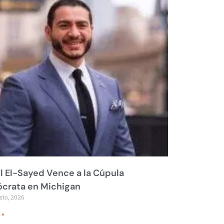
 El-Sayed Vence a la Cúpula
crata en Michigan
sto, 2026
 »