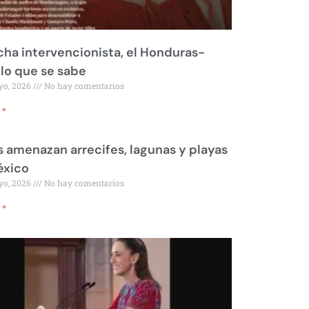
ha intervencionista, el Honduras-
 lo que se sabe
yo, 2026
No hay comentarios
 »
 amenazan arrecifes, lagunas y playas
éxico
yo, 2026
No hay comentarios
 »