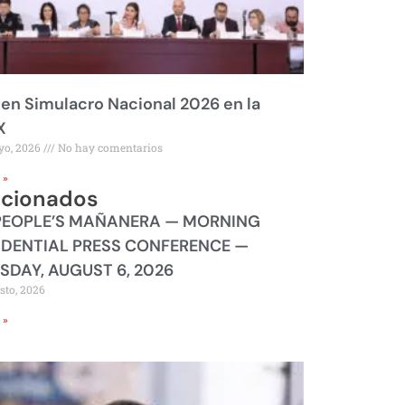
 en Simulacro Nacional 2026 en la
X
yo, 2026
No hay comentarios
 »
acionados
PEOPLE’S MAÑANERA — MORNING
IDENTIAL PRESS CONFERENCE —
SDAY, AUGUST 6, 2026
sto, 2026
 »