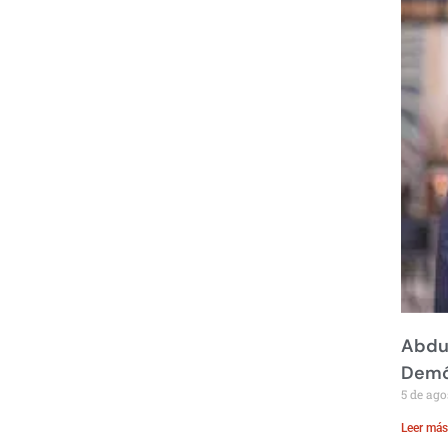
Abdul
Demó
5 de ago
Leer más