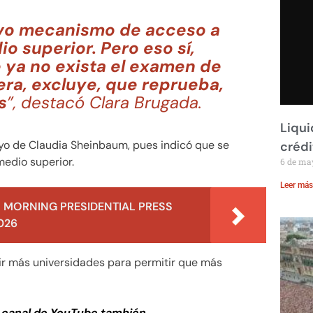
vo mecanismo de acceso a
io superior. Pero eso sí,
 ya no exista el examen de
ra, excluye, que reprueba,
s
”, destacó Clara Brugada.
Liqui
oyo de Claudia Sheinbaum, pues indicó que se
crédi
medio superior.
6 de ma
Leer más
 MORNING PRESIDENTIAL PRESS
026
ir más universidades para permitir que más
 canal de YouTube también