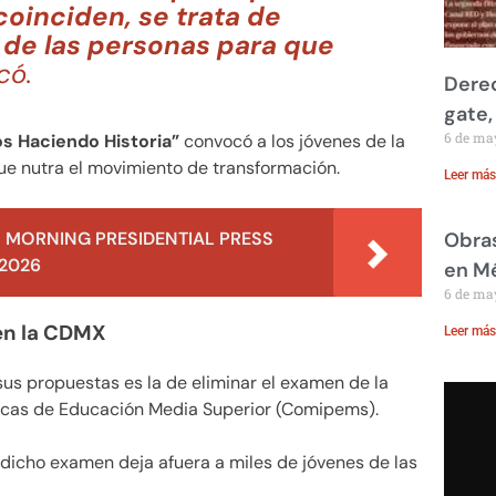
coinciden, se trata de
s de las personas para que
có.
Derec
gate,
6 de ma
s Haciendo Historia”
convocó a los jóvenes de la
que nutra el movimiento de transformación.
Leer más
 MORNING PRESIDENTIAL PRESS
Obras
 2026
en M
6 de ma
en la CDMX
Leer más
sus propuestas es la de eliminar el examen de la
licas de Educación Media Superior (Comipems).
 dicho examen deja afuera a miles de jóvenes de las