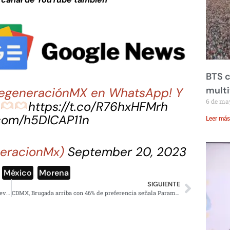
BTS c
mult
 RegeneraciónMX en WhatsApp! Y
6 de ma
a
https://t.co/R76hxHFMrh
.com/h5DlCAP11n
Leer más
eracionMx)
September 20, 2023
,
México
,
Morena
SIGUIENTE
Mario Aburto tendrá que esperar, Suprema Corte aplaza revisión del caso
CDMX, Brugada arriba con 46% de preferencia señala Parametría