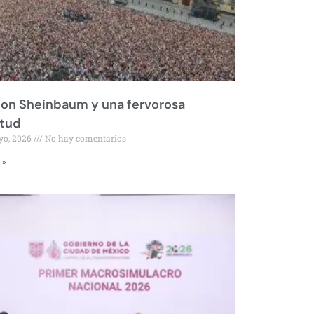
on Sheinbaum y una fervorosa
itud
yo, 2026
No hay comentarios
 »