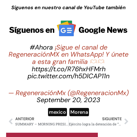
Síguenos en nuestro canal de YouTube también
#Ahora
¡Sigue el canal de
RegeneraciónMX en WhatsApp! Y únete
a esta gran familia
https://t.co/R76hxHFMrh
pic.twitter.com/h5DlCAP11n
— RegeneraciónMx (@RegeneracionMx)
September 20, 2023
mexico
,
Morena
ANTERIOR
SIGUIENTE
SUMMARY – MORNING PRESIDENTIAL PRESS CONFERENCE – TUESDASY, JULY 9, 2024
Ejército logra la detención de “El R8”; era el jefe de escoltas del hermano del “Chapo” Guzmán