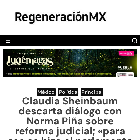
MÉXICO
POLÍTICA
MUNDO
☰
RegeneraciónMX
Sitio de noticias libre e independiente
CAMALEÓN
OPINIÓN
DEPORTES
ENGLISH SECTION
México
,
Política
,
Principal
Claudia Sheinbaum
VIDEOS
descarta diálogo con
Norma Piña sobre
reforma judicial; «para