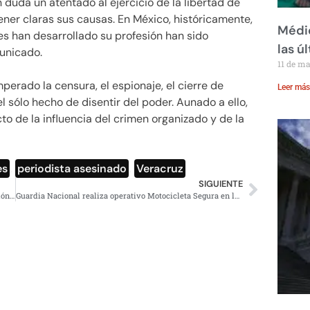
 duda un atentado al ejercicio de la libertad de
ner claras sus causas. En México, históricamente,
Médic
es han desarrollado su profesión han sido
las ú
unicado.
11 de m
perado la censura, el espionaje, el cierre de
Leer más
el sólo hecho de disentir del poder. Aunado a ello,
to de la influencia del crimen organizado y de la
es
,
periodista asesinado
,
Veracruz
SIGUIENTE
Joven se tatúa el código QR de su certificado de vacunación contra Covid-19
Guardia Nacional realiza operativo Motocicleta Segura en la México-Cuernavaca