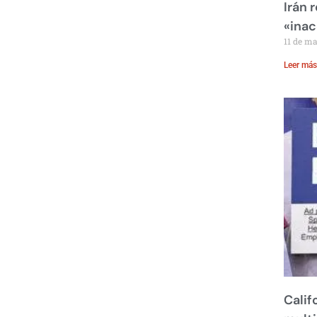
Irán 
«inac
11 de m
Leer más
Calif