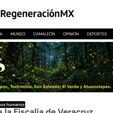
CA
MUNDO
CAMALEÓN
OPINIÓN
DEPORTES
RegeneraciónMX
Sitio de noticias libre e independiente
hos humanos
 la Fiscalía de Veracruz