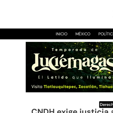
INICIO
MÉXICO
POLÍTI
Derec
CNDH exige justicia a