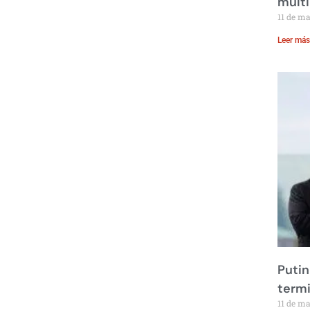
multi
11 de m
Leer más
Putin
term
11 de m