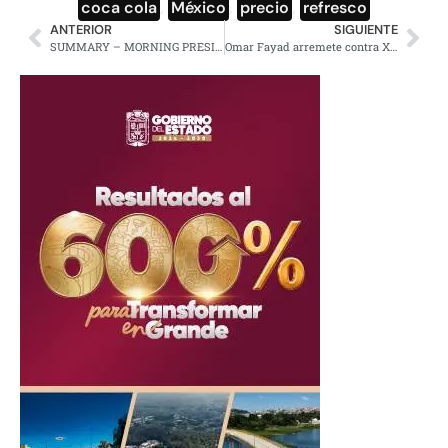
coca cola
,
México
,
precio
,
refresco
ANTERIOR
SIGUIENTE
SUMMARY – MORNING PRESIDENTIAL PRESS CONFERENCE – FRIDAY, NOVEMBER 10, 2023
Omar Fayad arremete contra Xóchitl Gálvez: Ya supérame, le dice