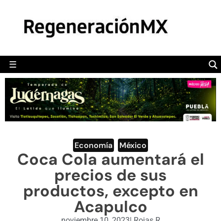
MÉXICO
POLÍTICA
MUNDO
☰
RegeneraciónMX
Sitio de noticias libre e independiente
CAMALEÓN
OPINIÓN
DEPORTES
ENGLISH SECTION
Economía
,
México
Coca Cola aumentará el
VIDEOS
precios de sus
productos, excepto en
Acapulco
noviembre 10, 2023
|
Rojas R