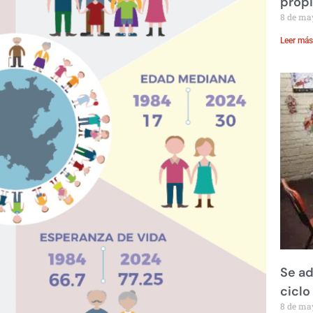
prop
8 de ma
Leer más
Se ad
ciclo
8 de ma