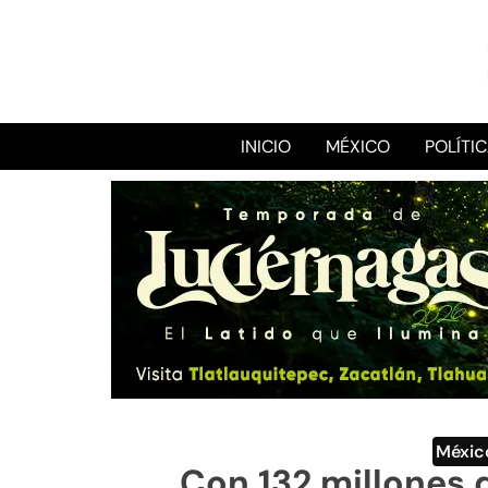
INICIO
MÉXICO
POLÍTI
Méxic
Con 132 millones 