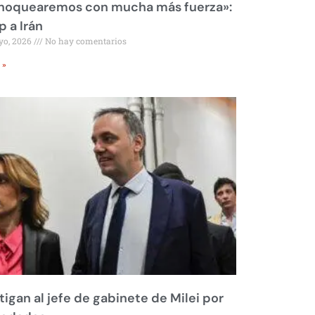
 noquearemos con mucha más fuerza»:
 a Irán
yo, 2026
No hay comentarios
 »
tigan al jefe de gabinete de Milei por