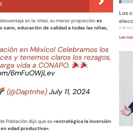
6
Los c
desventaja en la niñez, su menor proporción
es
elecc
 sano, educación de calidad a todas las niñas,
8 de ma
Leer más
lación en México! Celebramos los
ces y tenemos claros los rezagos,
 Larga vida a CONAPO.
.com/6mFuOWjLev
(@Daptnhe)
July 11, 2024
de Población dijo que es
«estratégica la inversión
 en edad productiva».