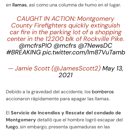
en
llamas
, así como una columna de humo en el lugar.
CAUGHT IN ACTION: Montgomery
County Firefighters quickly extinguish
car fire in the parking lot of a shopping
center in the 12200 blk of Rockville Pike.
@mcfrsPIO
@mcfrs
@7NewsDC
#BREAKING
pic.twitter.com/lm87VuTamb
— Jamie Scott (@JamesScott2)
May 13,
2021
Debido a la gravedad del accidente, los
bomberos
accionaron rápidamente para apagar las llamas.
El
Servicio de Incendios y Rescate del condado de
Montgomery
detalló que el hombre logró escapar del
fuego
, sin embargo, presenta quemaduras en las