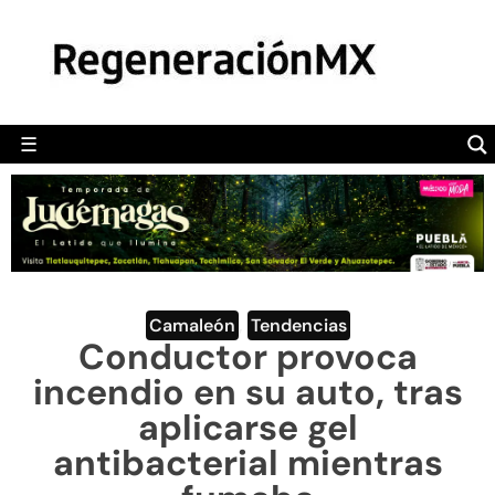
MÉXICO
POLÍTICA
MUNDO
☰
RegeneraciónMX
Sitio de noticias libre e independiente
CAMALEÓN
OPINIÓN
DEPORTES
ENGLISH SECTION
Camaleón
,
Tendencias
Conductor provoca
VIDEOS
incendio en su auto, tras
aplicarse gel
antibacterial mientras