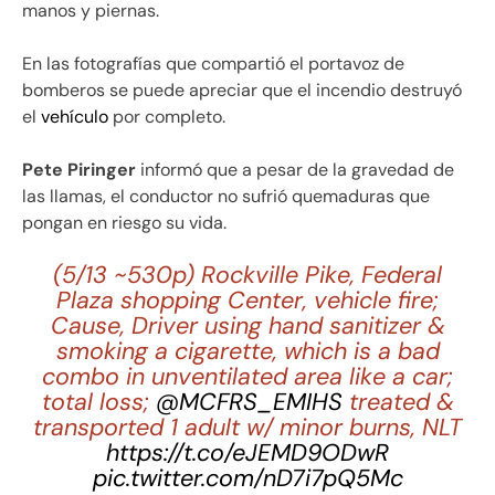
manos y piernas.
En las fotografías que compartió el portavoz de
bomberos se puede apreciar que el incendio destruyó
el
vehículo
por completo.
Pete Piringer
informó que a pesar de la gravedad de
las llamas, el conductor no sufrió quemaduras que
pongan en riesgo su vida.
(5/13 ~530p) Rockville Pike, Federal
Plaza shopping Center, vehicle fire;
Cause, Driver using hand sanitizer &
smoking a cigarette, which is a bad
combo in unventilated area like a car;
total loss;
@MCFRS_EMIHS
treated &
transported 1 adult w/ minor burns, NLT
https://t.co/eJEMD9ODwR
pic.twitter.com/nD7i7pQ5Mc