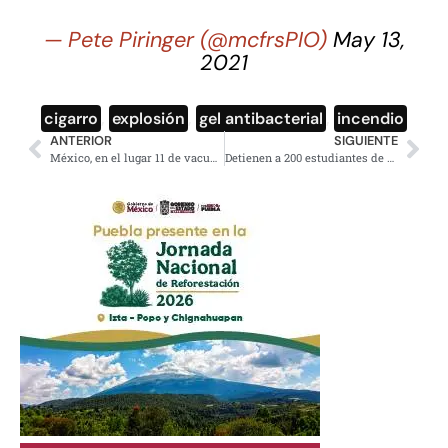
— Pete Piringer (@mcfrsPIO)
May 13,
2021
cigarro
,
explosión
,
gel antibacterial
,
incendio
ANTERIOR
SIGUIENTE
México, en el lugar 11 de vacunación; supera a España y Canadá
Detienen a 200 estudiantes de Chiapas, responsabilizan a Rutilio Escandón