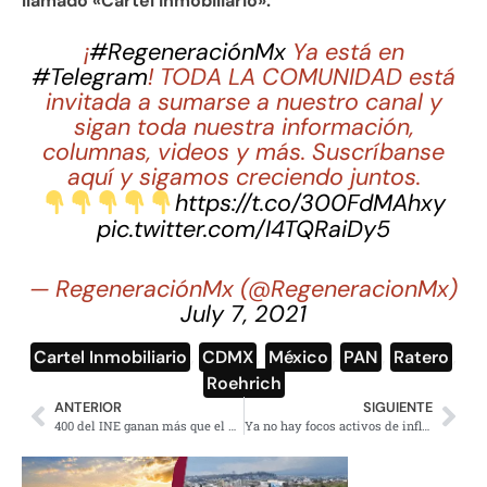
llamado «Cártel inmobiliario».
¡
#RegeneraciónMx
Ya está en
#Telegram
! TODA LA COMUNIDAD está
invitada a sumarse a nuestro canal y
sigan toda nuestra información,
columnas, videos y más. Suscríbanse
aquí y sigamos creciendo juntos.
https://t.co/300FdMAhxy
pic.twitter.com/I4TQRaiDy5
— RegeneraciónMx (@RegeneracionMx)
July 7, 2021
Cartel Inmobiliario
,
CDMX
,
México
,
PAN
,
Ratero
,
Roehrich
ANTERIOR
SIGUIENTE
400 del INE ganan más que el presidente al amparo de la Suprema Corte
Ya no hay focos activos de influenza aviar de alta patogenicidad AH5N1