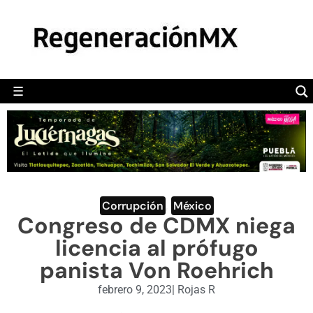
MÉXICO
POLÍTICA
MUNDO
☰
RegeneraciónMX
Sitio de noticias libre e independiente
CAMALEÓN
OPINIÓN
DEPORTES
ENGLISH SECTION
Corrupción
,
México
Congreso de CDMX niega
VIDEOS
licencia al prófugo
panista Von Roehrich
febrero 9, 2023
|
Rojas R