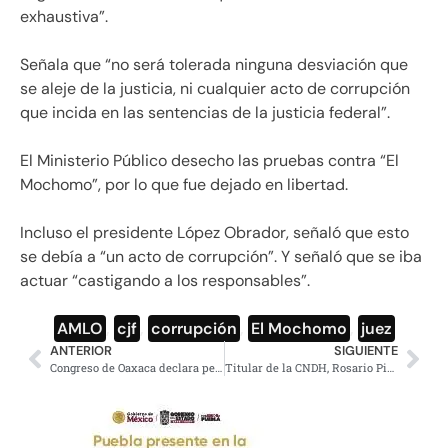
exhaustiva”.
Señala que “no será tolerada ninguna desviación que
se aleje de la justicia, ni cualquier acto de corrupción
que incida en las sentencias de la justicia federal”.
El Ministerio Público desecho las pruebas contra “El
Mochomo”, por lo que fue dejado en libertad.
Incluso el presidente López Obrador, señaló que esto
se debía a “un acto de corrupción”. Y señaló que se iba
actuar “castigando a los responsables”.
AMLO
,
cjf
,
corrupción
,
El Mochomo
,
juez
ANTERIOR
SIGUIENTE
Congreso de Oaxaca declara persona no grata a Jorge Castañeda por insultos a Putla
Titular de la CNDH, Rosario Piedra, informó que recibió amenazas de muerte