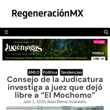
MÉXICO
POLÍTICA
MUNDO
☰
RegeneraciónMX
Sitio de noticias libre e independiente
CAMALEÓN
OPINIÓN
DEPORTES
ENGLISH SECTION
AMLO
,
Política
,
Tendencias
Consejo de la Judicatura
VIDEOS
investiga a juez que dejó
libre a “El Mochomo”
julio 2, 2020
|
Alam Bernal Avendaño