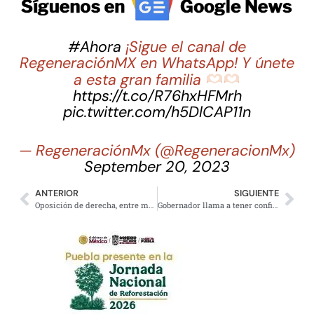
#Ahora
¡Sigue el canal de
RegeneraciónMX en WhatsApp! Y únete
a esta gran familia
https://t.co/R76hxHFMrh
pic.twitter.com/h5DlCAP11n
— RegeneraciónMx (@RegeneracionMx)
September 20, 2023
ANTERIOR
SIGUIENTE
Oposición de derecha, entre más miente más se hunde: Sheinbaum
Gobernador llama a tener confianza en pacto a favor de la caguama