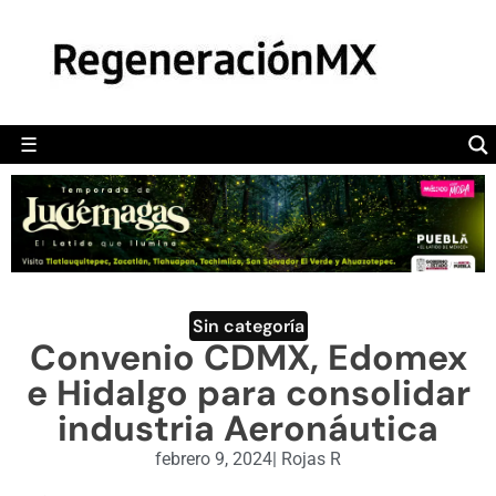
MÉXICO
POLÍTICA
MUNDO
☰
RegeneraciónMX
Sitio de noticias libre e independiente
CAMALEÓN
OPINIÓN
DEPORTES
ENGLISH SECTION
Sin categoría
Convenio CDMX, Edomex
VIDEOS
e Hidalgo para consolidar
industria Aeronáutica
febrero 9, 2024
|
Rojas R