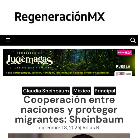
MÉXICO
POLÍTICA
MUNDO
☰
RegeneraciónMX
Sitio de noticias libre e independiente
CAMALEÓN
OPINIÓN
DEPORTES
ENGLISH SECTION
Claudia Sheinbaum
,
México
,
Principal
Cooperación entre
VIDEOS
naciones y proteger
migrantes: Sheinbaum
diciembre 18, 2025
|
Rojas R