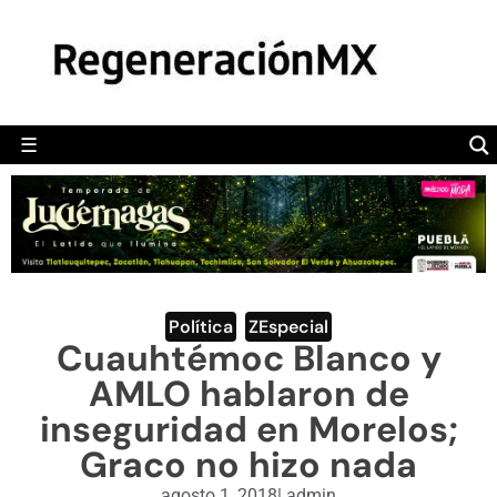
MÉXICO
POLÍTICA
MUNDO
☰
RegeneraciónMX
Sitio de noticias libre e independiente
CAMALEÓN
OPINIÓN
DEPORTES
ENGLISH SECTION
Política
,
ZEspecial
Cuauhtémoc Blanco y
VIDEOS
AMLO hablaron de
inseguridad en Morelos;
Graco no hizo nada
agosto 1, 2018
|
admin