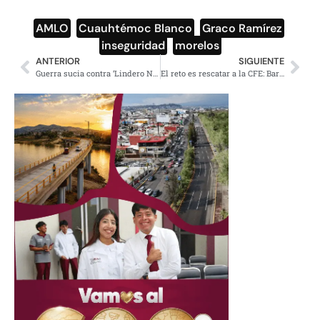
AMLO
,
Cuauhtémoc Blanco
,
Graco Ramírez
,
inseguridad
,
morelos
ANTERIOR
SIGUIENTE
Guerra sucia contra ‘Lindero Norte’ periodismo crítico en BC
El reto es rescatar a la CFE: Bartlett; voy a ser secretario de una empresa que están matando