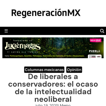
MÉXICO
POLÍTICA
MUNDO
☰
RegeneraciónMX
Sitio de noticias libre e independiente
CAMALEÓN
OPINIÓN
DEPORTES
ENGLISH SECTION
Columnas mexicanas
,
Opinión
De liberales a
VIDEOS
conservadores: el ocaso
de la intelectualidad
neoliberal
julio 19, 2020
|
Memo