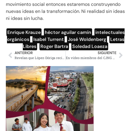
movimiento social entonces estaremos construyendo
nuevas ideas en la transformación. Ni realidad sin ideas
ni ideas sin lucha.
Enrique Krauze
,
héctor aguilar camín
,
intelectuales
orgánicos
,
Isabel Turrent
,
José Woldenberg
,
Letras
Libres
,
Roger Bartra
,
Soledad Loaeza
ANTERIOR
SIGUIENTE
Revelan que López-Dóriga recibía pagos millonarios del IMSS
En vídeo miembros del CJNG dicen que su guerra no es contra el gobierno, sino contra “El Marro”