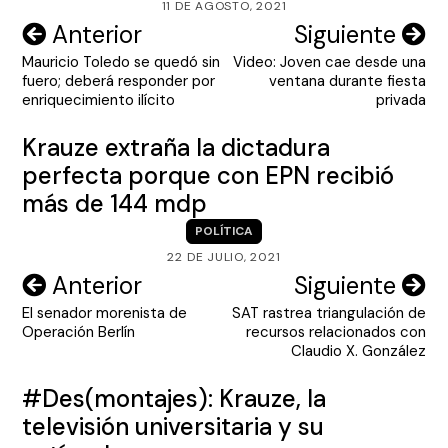
11 DE AGOSTO, 2021
Navegación
Anterior
Siguiente
Mauricio Toledo se quedó sin
Video: Joven cae desde una
de
fuero; deberá responder por
ventana durante fiesta
entradas
enriquecimiento ilícito
privada
Krauze extraña la dictadura
perfecta porque con EPN recibió
más de 144 mdp
POLÍTICA
22 DE JULIO, 2021
Navegación
Anterior
Siguiente
El senador morenista de
SAT rastrea triangulación de
de
Operación Berlín
recursos relacionados con
entradas
Claudio X. González
#Des(montajes): Krauze, la
televisión universitaria y su