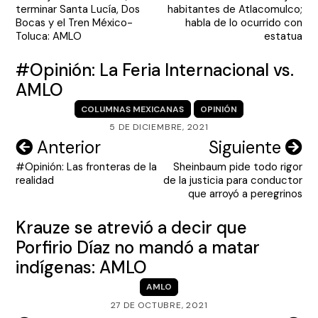
de
terminar Santa Lucía, Dos
habitantes de Atlacomulco;
entradas
Bocas y el Tren México-
habla de lo ocurrido con
Toluca: AMLO
estatua
#Opinión: La Feria Internacional vs.
AMLO
COLUMNAS MEXICANAS
OPINIÓN
5 DE DICIEMBRE, 2021
Navegación
Anterior
Siguiente
#Opinión: Las fronteras de la
Sheinbaum pide todo rigor
de
realidad
de la justicia para conductor
entradas
que arroyó a peregrinos
Krauze se atrevió a decir que
Porfirio Díaz no mandó a matar
indígenas: AMLO
AMLO
27 DE OCTUBRE, 2021