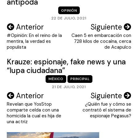
antípoda
OPINIÓN
22 DE JULIO, 2021
Navegación
Anterior
Siguiente
#Opinión: En el reino de la
Caen 5 en embarcación con
de
mentira, la verdad es
728 kilos de cocaína, cerca
entradas
populista
de Acapulco
Krauze: espionaje, fake news y una
“lupa ciudadana”
MÉXICO
PRINCIPAL
21 DE JULIO, 2021
Navegación
Anterior
Siguiente
Revelan que YosStop
¿Quién fue y cómo se
de
comparte celda con una
contrató el sistema de
entradas
homicida la cual es hija de
espionaje Pegasus?
una actriz