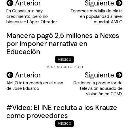
Navegación
Anterior
Siguiente
En Guanajuato hay
Tenemos medalla de plata
de
crecimiento, pero no
en popularidad a nivel
entradas
bienestar: López Obrador
mundial: AMLO
Mancera pagó 2.5 millones a Nexos
por imponer narrativa en
Educación
MÉXICO
16 DE AGOSTO, 2021
Navegación
Anterior
Siguiente
AMLO intervendrá en el caso
Detienen a productor de
de
de José Eduardo
televisión acusado de
entradas
violación en CDMX
#Video: El INE recluta a los Krauze
como proveedores
MÉXICO