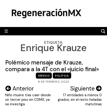
Skip
MÉXICO
to
content
POLÍTICA
MUNDO
☰
RegeneraciónMX
Sitio de noticias libre e independiente
CAMALEÓN
ETIQUETA:
Enrique Krauze
OPINIÓN
DEPORTES
Polémico mensaje de Krauze,
ENGLISH SECTION
compara a la 4T con el «juicio final»
MÉXICO
POLÍTICA
VIDEOS
8 DE FEBRERO, 2022
Navegación
Anterior
Siguiente
Niño muere tras caer desde
17 entidades a menos 0
de
un tercer piso en CDMX; ya
grados, en el resto heladas
entradas
se investiga
matutinas