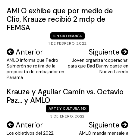
AMLO exhibe que por medio de
Clío, Krauze recibió 2 mdp de
FEMSA
SIN CATEGORÍA
1 DE FEBRERO, 2022
Navegación
Anterior
Siguiente
AMLO informa que Pedro
Joven organiza ‘coperacha’
de
Salmerón se retira de la
para que Bad Bunny cante en
entradas
propuesta de embajador en
Nuevo Laredo
Panamá
Krauze y Aguilar Camín vs. Octavio
Paz… y AMLO
ARTE Y CULTURA MX
3 DE ENERO, 2022
Navegación
Anterior
Siguiente
Los objetivos del 2022,
AMLO manda mensaje a