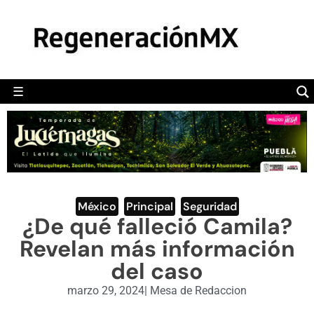
MÉXICO
POLÍTICA
MUNDO
☰
RegeneraciónMX
Sitio de noticias libre e independiente
CAMALEÓN
OPINIÓN
DEPORTES
ENGLISH SECTION
México
,
Principal
,
Seguridad
¿De qué falleció Camila?
VIDEOS
Revelan más información
del caso
marzo 29, 2024
|
Mesa de Redaccion