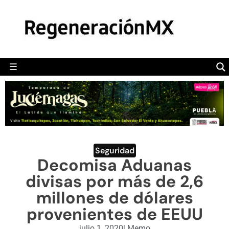
MÉXICO
POLÍTICA
MUNDO
☰
RegeneraciónMX
Sitio de noticias libre e independiente
CAMALEÓN
OPINIÓN
DEPORTES
ENGLISH SECTION
Seguridad
Decomisa Aduanas
VIDEOS
divisas por más de 2,6
millones de dólares
provenientes de EEUU
julio 1, 2020
|
Memo