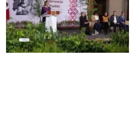
Sheinbaum: Jornada Nacional de
Reforestación en México
5 de agosto, 2026
No hay comentarios
Leer más »
THE PEOPLE’S MAÑANERA — MORNING
PRESIDENTIAL PRESS CONFERENCE —
WEDNESDAY, AUGUST 5, 2026
5 de agosto, 2026
No hay comentarios