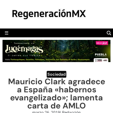
MÉXICO
POLÍTICA
MUNDO
☰
RegeneraciónMX
Sitio de noticias libre e independiente
CAMALEÓN
OPINIÓN
DEPORTES
ENGLISH SECTION
Sociedad
Mauricio Clark agradece
VIDEOS
a España «habernos
evangelizado»; lamenta
carta de AMLO
marzo 26, 2019
|
Redacción