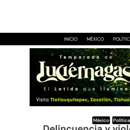
INICIO
MÉXICO
POLÍTI
México
,
Política
Delincuencia y viol