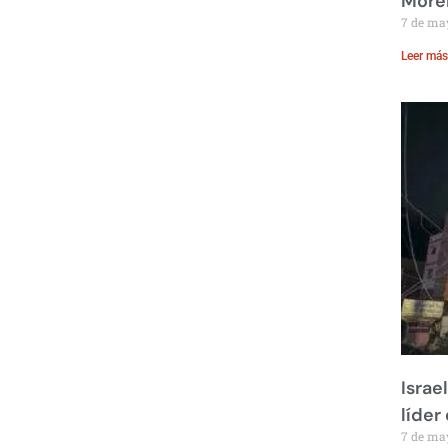
Moren
7 de ma
Leer más
Israe
líder
7 de ma