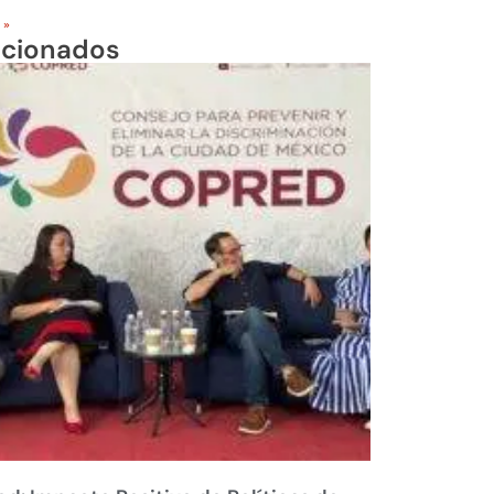
 »
acionados