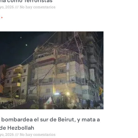
a como Terroristas
yo, 2026
No hay comentarios
 »
l bombardea el sur de Beirut, y mata a
 de Hezbollah
yo, 2026
No hay comentarios