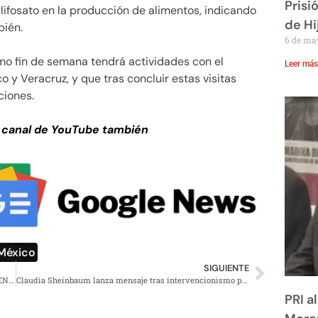
Prisi
lifosato en la producción de alimentos, indicando
de Hi
bién.
6 de ma
mo fin de semana tendrá actividades con el
Leer más
y Veracruz, y que tras concluir estas visitas
ciones.
 canal de YouTube también
México
SIGUIENTE
SUMMARY – MORNING PRESIDENTIAL PRESS CONFERENCE – TUESDAY, JULY 30, 2024
Claudia Sheinbaum lanza mensaje tras intervencionismo por comicios en Venezuela
PRI a