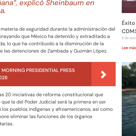
ñana”, explicó Sheinbaum en
a.
Éxito
 materia de seguridad durante la administración del
CDM
brayando que México ha detenido y extraditado a
6 de ma
a, lo que ha contribuido a la disminución de la
Leer más
obre las detenciones de Zambada y Guzmán López.
 MORNING PRESIDENTIAL PRESS
026
s 20 iniciativas de reforma constitucional que
que la del Poder Judicial será la primera en ser
n los pueblos indígenas y afroamericanos, así como
pone eliminar las funciones de los órganos
tarías.