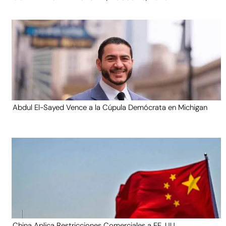
Abdul El-Sayed Vence a la Cúpula Demócrata en Michigan
China Aplica Restricciones Comerciales a EE. UU.