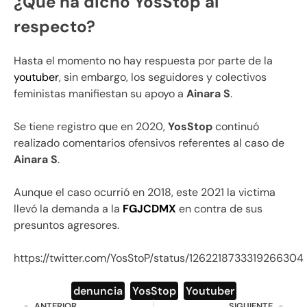
¿Qué ha dicho YosStop al
respecto?
Hasta el momento no hay respuesta por parte de la
youtuber
, sin embargo, los seguidores y colectivos
feministas manifiestan su apoyo a
Ainara S
.
Se tiene registro que en 2020,
YosStop
continuó
realizado comentarios ofensivos referentes al caso de
Ainara S
.
Aunque el caso ocurrió en 2018, este 2021 la victima
llevó la demanda a la
FGJCDMX
en contra de sus
presuntos agresores.
https://twitter.com/YosStoP/status/1262218733319266304
denuncia
,
YosStop
,
Youtuber
ANTERIOR
SIGUIENTE