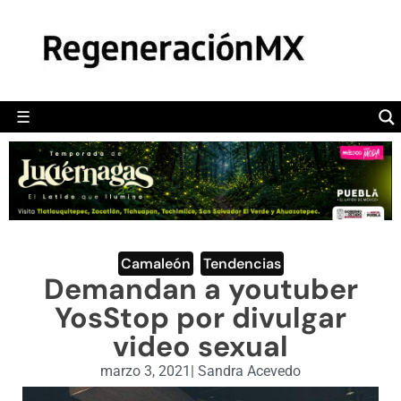
MÉXICO
POLÍTICA
MUNDO
☰
RegeneraciónMX
Sitio de noticias libre e independiente
CAMALEÓN
OPINIÓN
DEPORTES
ENGLISH SECTION
Camaleón
,
Tendencias
Demandan a youtuber
VIDEOS
YosStop por divulgar
video sexual
marzo 3, 2021
|
Sandra Acevedo