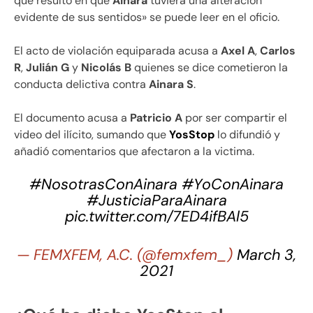
que resultó en que
Ainara
tuviera una alteración
evidente de sus sentidos» se puede leer en el oficio.
El acto de violación equiparada acusa a
Axel A
,
Carlos
R
,
Julián G
y
Nicolás B
quienes se dice cometieron la
conducta delictiva contra
Ainara S
.
El documento acusa a
Patricio A
por ser compartir el
video del ilícito, sumando que
YosStop
lo difundió y
añadió comentarios que afectaron a la victima.
#NosotrasConAinara
#YoConAinara
#JusticiaParaAinara
pic.twitter.com/7ED4ifBAl5
— FEMXFEM, A.C. (@femxfem_)
March 3,
2021