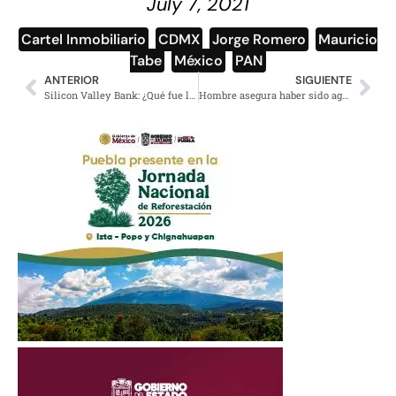
July 7, 2021
Cartel Inmobiliario
,
CDMX
,
Jorge Romero
,
Mauricio
Tabe
,
México
,
PAN
ANTERIOR
SIGUIENTE
Silicon Valley Bank: ¿Qué fue lo que pasó con la institución financiera?
Hombre asegura haber sido agredido por empleado del Cinemex de Metrópoli Patriotismo