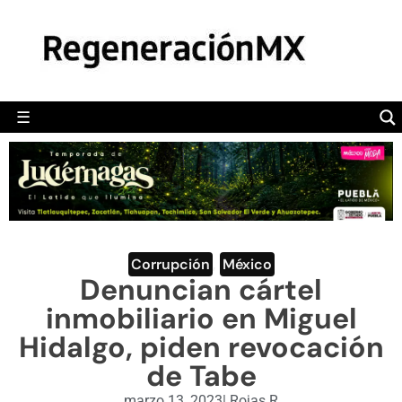
MÉXICO
POLÍTICA
MUNDO
☰
RegeneraciónMX
Sitio de noticias libre e independiente
CAMALEÓN
OPINIÓN
DEPORTES
ENGLISH SECTION
Corrupción
,
México
Denuncian cártel
VIDEOS
inmobiliario en Miguel
Hidalgo, piden revocación
de Tabe
marzo 13, 2023
|
Rojas R