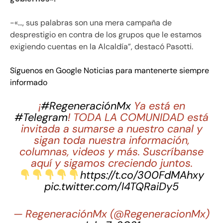
-«…, sus palabras son una mera campaña de
desprestigio en contra de los grupos que le estamos
exigiendo cuentas en la Alcaldía”, destacó Pasotti.
Síguenos en Google Noticias para mantenerte siempre
informado
¡
#RegeneraciónMx
Ya está en
#Telegram
! TODA LA COMUNIDAD está
invitada a sumarse a nuestro canal y
sigan toda nuestra información,
columnas, videos y más. Suscríbanse
aquí y sigamos creciendo juntos.
https://t.co/300FdMAhxy
pic.twitter.com/I4TQRaiDy5
— RegeneraciónMx (@RegeneracionMx)