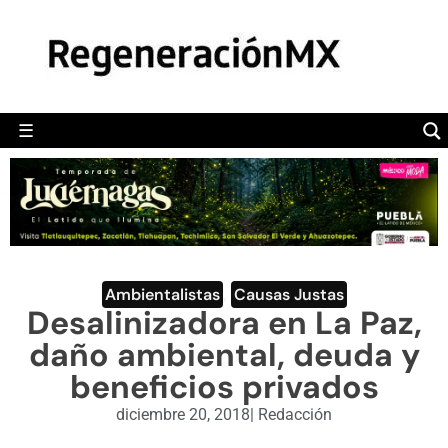
MÉXICO
POLÍTICA
MUNDO
☰
RegeneraciónMX
Sitio de noticias libre e independiente
CAMALEÓN
OPINIÓN
DEPORTES
ENGLISH SECTION
Ambientalistas
,
Causas Justas
Desalinizadora en La Paz,
VIDEOS
daño ambiental, deuda y
beneficios privados
diciembre 20, 2018
|
Redacción