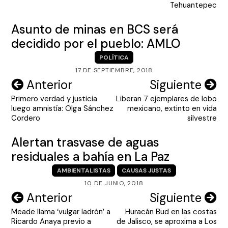
entradas
Tehuantepec
Asunto de minas en BCS será
decidido por el pueblo: AMLO
POLÍTICA
17 DE SEPTIEMBRE, 2018
Navegación
Anterior
Siguiente
Primero verdad y justicia
Liberan 7 ejemplares de lobo
de
luego amnistía: Olga Sánchez
mexicano, extinto en vida
entradas
Cordero
silvestre
Alertan trasvase de aguas
residuales a bahía en La Paz
AMBIENTALISTAS
CAUSAS JUSTAS
10 DE JUNIO, 2018
Navegación
Anterior
Siguiente
Meade llama ‘vulgar ladrón’ a
Huracán Bud en las costas
de
Ricardo Anaya previo a
de Jalisco, se aproxima a Los