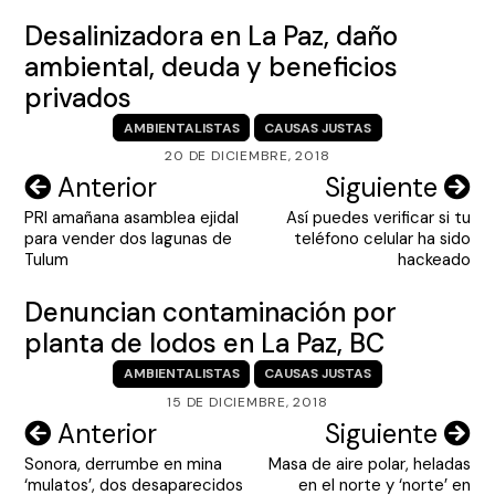
Desalinizadora en La Paz, daño
ambiental, deuda y beneficios
privados
AMBIENTALISTAS
CAUSAS JUSTAS
20 DE DICIEMBRE, 2018
Navegación
Anterior
Siguiente
PRI amañana asamblea ejidal
Así puedes verificar si tu
de
para vender dos lagunas de
teléfono celular ha sido
entradas
Tulum
hackeado
Denuncian contaminación por
planta de lodos en La Paz, BC
AMBIENTALISTAS
CAUSAS JUSTAS
15 DE DICIEMBRE, 2018
Navegación
Anterior
Siguiente
Sonora, derrumbe en mina
Masa de aire polar, heladas
de
‘mulatos’, dos desaparecidos
en el norte y ‘norte’ en