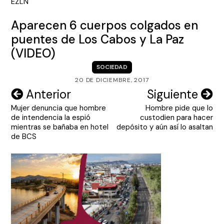
entradas
EZLN
Aparecen 6 cuerpos colgados en
puentes de Los Cabos y La Paz
(VIDEO)
SOCIEDAD
20 DE DICIEMBRE, 2017
Navegación
Anterior
Siguiente
Mujer denuncia que hombre
Hombre pide que lo
de
de intendencia la espió
custodien para hacer
entradas
mientras se bañaba en hotel
depósito y aún así lo asaltan
de BCS