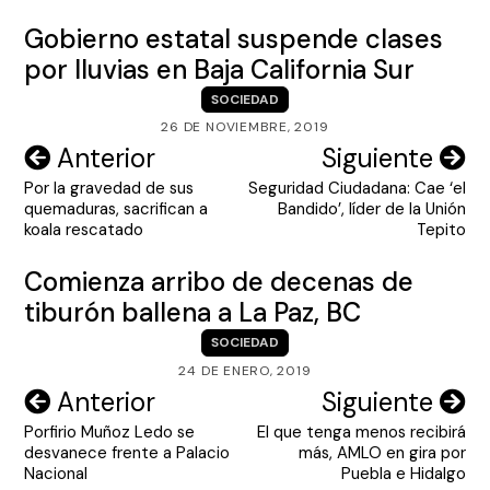
Gobierno estatal suspende clases
por lluvias en Baja California Sur
SOCIEDAD
26 DE NOVIEMBRE, 2019
Navegación
Anterior
Siguiente
Por la gravedad de sus
Seguridad Ciudadana: Cae ‘el
de
quemaduras, sacrifican a
Bandido’, líder de la Unión
entradas
koala rescatado
Tepito
Comienza arribo de decenas de
tiburón ballena a La Paz, BC
SOCIEDAD
24 DE ENERO, 2019
Navegación
Anterior
Siguiente
Porfirio Muñoz Ledo se
El que tenga menos recibirá
de
desvanece frente a Palacio
más, AMLO en gira por
entradas
Nacional
Puebla e Hidalgo