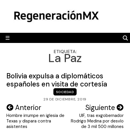
Skip
MÉXICO
to
content
POLÍTICA
MUNDO
☰
RegeneraciónMX
Sitio de noticias libre e independiente
CAMALEÓN
ETIQUETA:
La Paz
OPINIÓN
DEPORTES
Bolivia expulsa a diplomáticos
ENGLISH SECTION
españoles en visita de cortesía
SOCIEDAD
VIDEOS
29 DE DICIEMBRE, 2019
Navegación
Anterior
Siguiente
Hombre irrumpe en iglesia de
UIF, tras exgobernador
de
Texas y dispara contra
Rodrigo Medina por desvío
entradas
asistentes
de 3 mil 500 millones