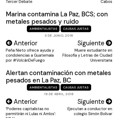
entradas
Tercer Debate
Cabos
Marina contamina La Paz, BCS; con
metales pesados y ruido
AMBIENTALISTAS
CAUSAS JUSTAS
3 DE JUNIO, 2018
Navegación
Anterior
Siguiente
Peña Nieto ofrece ayuda y
Muere estudiante en
de
condolencias a Guatemala
Filosofía y Letras de Ciudad
entradas
por #VolcánDeFuego
Universitaria
Alertan contaminación con metales
pesados en La Paz, BC
AMBIENTALISTAS
CAUSAS JUSTAS
19 DE ABRIL, 2018
Navegación
Anterior
Siguiente
‘Poderes capitalistas no
Ejecutan a conductor en
de
permitirán ni Lulas ni Amlos’:
colegio Simón Bolivar