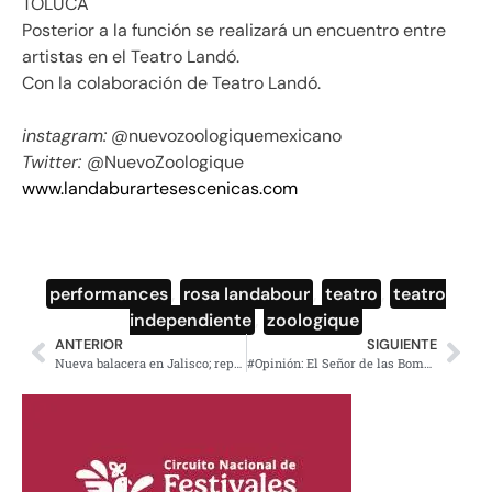
TOLUCA
Posterior a la función se realizará un encuentro entre
artistas en el Teatro Landó.
Con la colaboración de Teatro Landó.
instagram:
@nuevozoologiquemexicano
Twitter:
@NuevoZoologique
www.landaburartesescenicas.com
performances
,
rosa landabour
,
teatro
,
teatro
independiente
,
zoologique
ANTERIOR
SIGUIENTE
Nueva balacera en Jalisco; reportan tres personas muertas
#Opinión: El Señor de las Bombitas