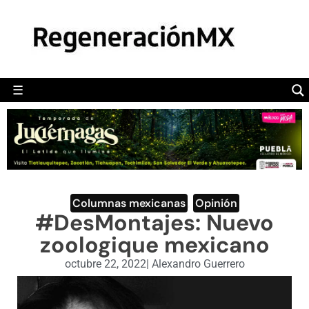
MÉXICO
POLÍTICA
MUNDO
☰
RegeneraciónMX
Sitio de noticias libre e independiente
CAMALEÓN
OPINIÓN
DEPORTES
ENGLISH SECTION
Columnas mexicanas
,
Opinión
#DesMontajes: Nuevo
VIDEOS
zoologique mexicano
octubre 22, 2022
|
Alexandro Guerrero