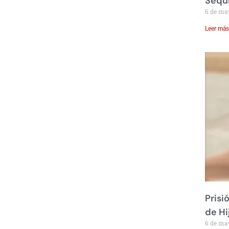
Sequ
6 de ma
Leer más
Prisi
de Hi
6 de ma