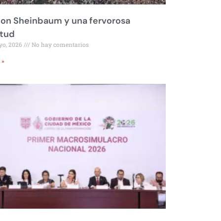
on Sheinbaum y una fervorosa
itud
yo, 2026
No hay comentarios
 »