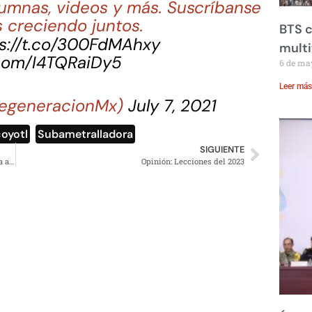
lumnas, videos y más. Suscríbanse
 creciendo juntos.
BTS c
s://t.co/300FdMAhxy
mult
.com/I4TQRaiDy5
6 de ma
Leer más
egeneracionMx)
July 7, 2021
oyotl
,
Subametralladora
SIGUIENTE
Gobernadora Pilar Ávila declina aceptar protección pese a amenazas en su contra
Opinión: Lecciones del 2023