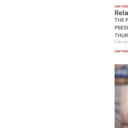
Leer más
Rel
THE 
PRES
THUR
6 de ago
Leer más