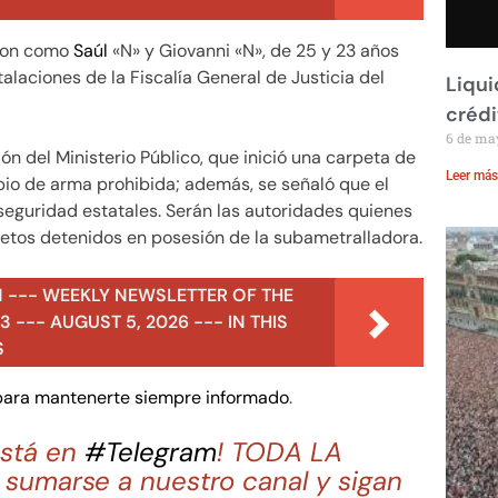
aron como
Saúl
«N» y Giovanni «N», de 25 y 23 años
alaciones de la Fiscalía General de Justicia del
Liqui
crédi
6 de ma
ón del Ministerio Público, que inició una carpeta de
Leer más
opio de arma prohibida; además, se señaló que el
eguridad estatales. Serán las autoridades quienes
ujetos detenidos en posesión de la subametralladora.
N --- WEEKLY NEWSLETTER OF THE
 --- AUGUST 5, 2026 --- IN THIS
S
 para mantenerte siempre informado
.
stá en
#Telegram
! TODA LA
sumarse a nuestro canal y sigan