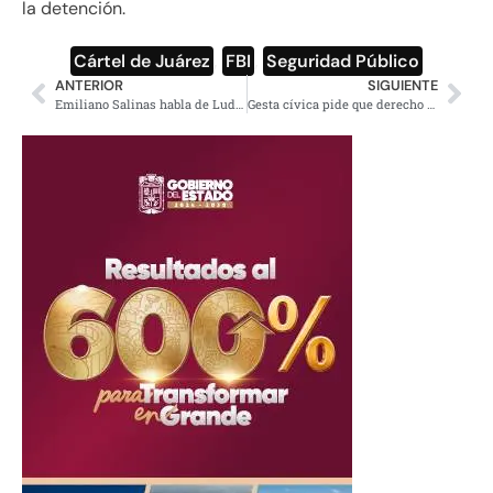
la detención.
Cártel de Juárez
,
FBI
,
Seguridad Público
ANTERIOR
SIGUIENTE
Emiliano Salinas habla de Ludwika Paleta y extraño tatuaje en zona íntima
Gesta cívica pide que derecho al agua esté en debate presidencial (video)