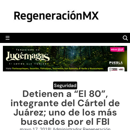
MÉXICO
POLÍTICA
MUNDO
☰
RegeneraciónMX
Sitio de noticias libre e independiente
CAMALEÓN
OPINIÓN
DEPORTES
ENGLISH SECTION
Seguridad
Detienen a “El 80”,
VIDEOS
integrante del Cártel de
Juárez; uno de los más
buscados por el FBI
mayo 17, 2018
|
Administrador Regeneración