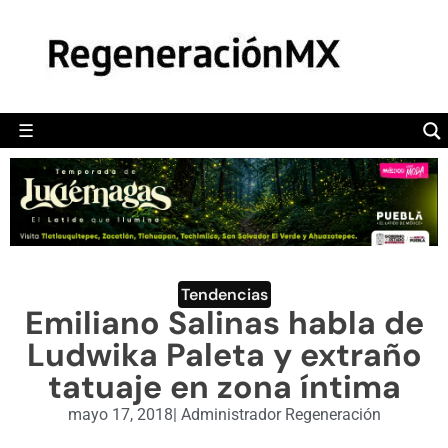
MÉXICO
POLÍTICA
MUNDO
☰
RegeneraciónMX
Sitio de noticias libre e independiente
CAMALEÓN
OPINIÓN
DEPORTES
ENGLISH SECTION
Tendencias
Emiliano Salinas habla de
VIDEOS
Ludwika Paleta y extraño
tatuaje en zona íntima
mayo 17, 2018
|
Administrador Regeneración