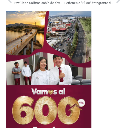
Emiliano Salinas sabía de abuso sexual en NXIVM; culto vinculado con Allison Mack
Detienen a “El 80”, integrante del Cártel de Juárez; uno de los más buscados por el FBI