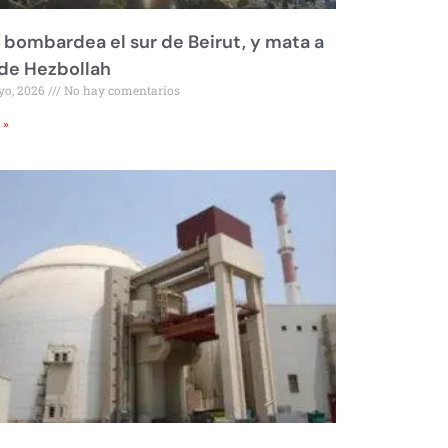
l bombardea el sur de Beirut, y mata a
 de Hezbollah
yo, 2026
No hay comentarios
 »