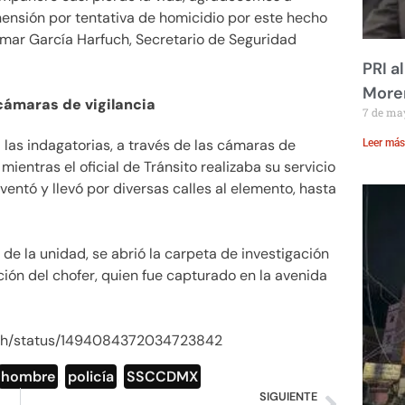
nsión por tentativa de homicidio por este hecho
Omar García Harfuch, Secretario de Seguridad
PRI a
Moren
 cámaras de vigilancia
7 de ma
las indagatorias, a través de las cámaras de
Leer más
 mientras el oficial de Tránsito realizaba su servicio
aventó y llevó por diversas calles al elemento, hasta
de la unidad, se abrió la carpeta de investigación
ción del chofer, quien fue capturado en la avenida
fuch/status/1494084372034723842
hombre
,
policía
,
SSCCDMX
SIGUIENTE