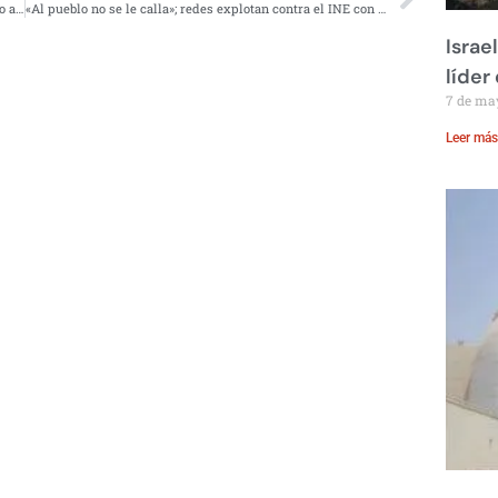
Hombre se lleva sus recipientes de plástico a un buffet; lo apodan ‘Lord Tupper’
«Al pueblo no se le calla»; redes explotan contra el INE con #ElINENoMeCalla
Israe
líder
7 de ma
Leer más