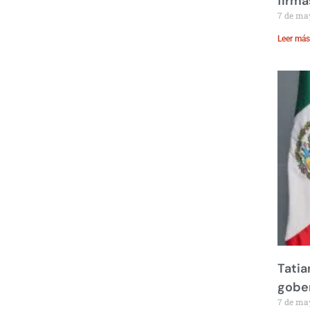
firma
7 de ma
Leer más
Tatia
gobe
7 de ma