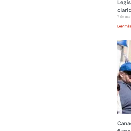
Legis
clari
7 de ma
Leer más
Canad