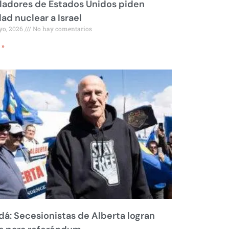
ladores de Estados Unidos piden
dad nuclear a Israel
yo, 2026
No hay comentarios
 »
á: Secesionistas de Alberta logran