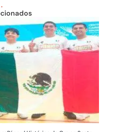
 »
acionados