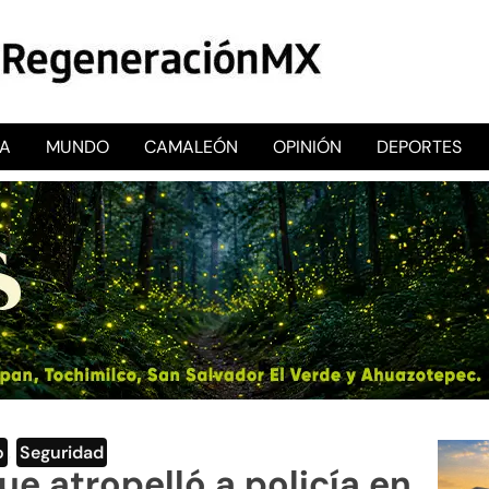
CA
MUNDO
CAMALEÓN
OPINIÓN
DEPORTES
RegeneraciónMX
Sitio de noticias libre e independiente
o
,
Seguridad
e atropelló a policía en