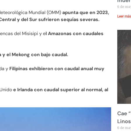
muere
6 de ma
 Meteorológica Mundial (OMM)
apunta que en 2023,
Leer más
Central y del Sur sufrieron sequías severas.
encas del Misisipi y e
l Amazonas con caudales
 y el Mekong con bajo caudal.
nda y
Filipinas exhibieron con caudal anual muy
o Unido
e Irlanda con caudal superior al normal, al
Cae “
Linos
6 de ma