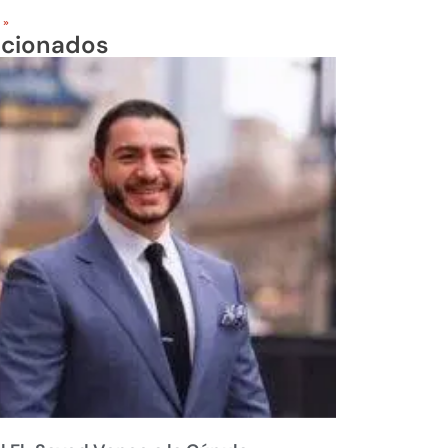
 »
acionados