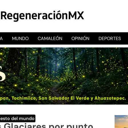
CA
MUNDO
CAMALEÓN
OPINIÓN
DEPORTES
RegeneraciónMX
Sitio de noticias libre e independiente
Resto del mundo
s Glaciares por punto