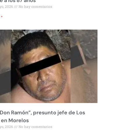
 a los 87 años
yo, 2026
No hay comentarios
 »
Don Ramón”, presunto jefe de Los
 en Morelos
yo, 2026
No hay comentarios