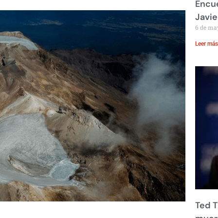
Encue
Javie
6 de ma
Leer más
Ted T