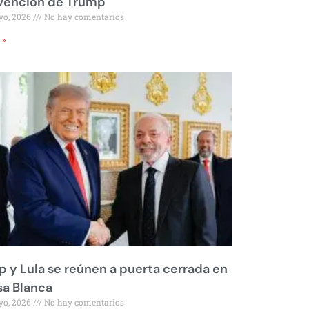
rvención de Trump
yo, 2026
No hay comentarios
 »
 y Lula se reúnen a puerta cerrada en
sa Blanca
yo, 2026
No hay comentarios