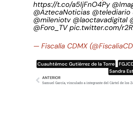
https://t.co/a5IjFnO4Py
@Ima
@AztecaNoticias
@telediario
@mileniotv
@laoctavadigital
@Foro_TV
pic.twitter.com/r
— Fiscalía CDMX (@Fiscalia
Cuauhtémoc Gutiérrez de la Torre
,
FGJC
Sandra Es
ANTERIOR