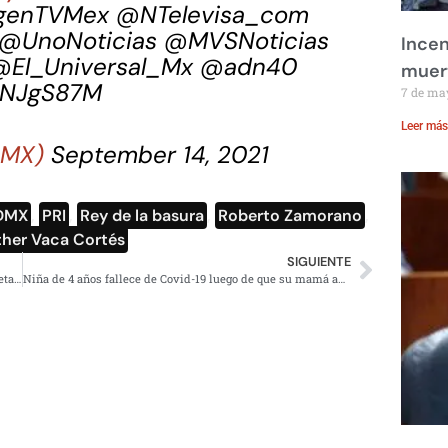
genTVMex
@NTelevisa_com
@UnoNoticias
@MVSNoticias
Incen
@El_Universal_Mx
@adn40
muer
2RNJgS87M
7 de ma
Leer más
CDMX)
September 14, 2021
DMX
,
PRI
,
Rey de la basura
,
Roberto Zamorano
,
ther Vaca Cortés
SIGUIENTE
Samuel García, vinculado a integrante del Cártel de los Zetas: Breitbart Texas
Niña de 4 años fallece de Covid-19 luego de que su mamá antivacunas la contagiara