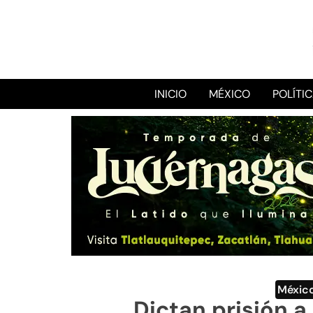
INICIO
MÉXICO
POLÍTI
Méxic
Dictan prisión a