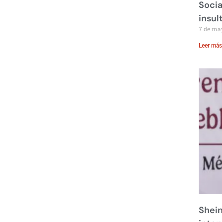
Socia
insul
7 de ma
Leer más
Shei