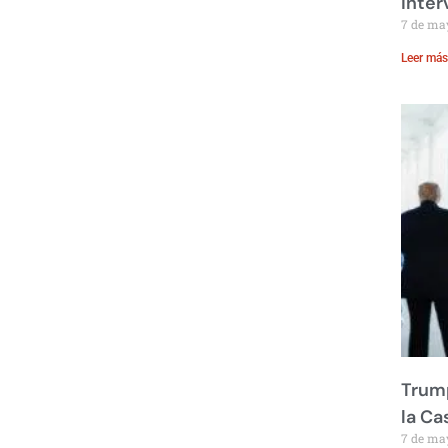
inte
7 de ma
Leer más
Trump
la Ca
7 de ma