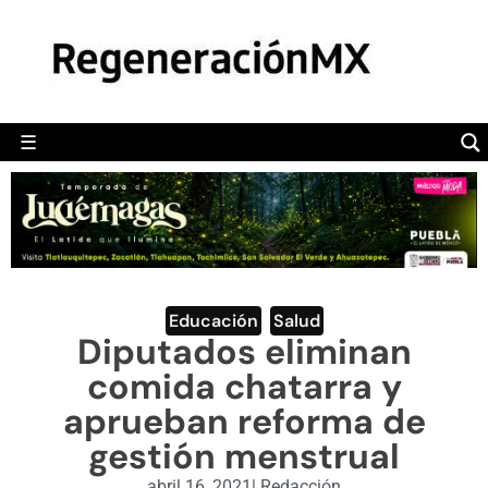
MÉXICO
POLÍTICA
MUNDO
☰
RegeneraciónMX
Sitio de noticias libre e independiente
CAMALEÓN
OPINIÓN
DEPORTES
ENGLISH SECTION
Educación
,
Salud
Diputados eliminan
VIDEOS
comida chatarra y
aprueban reforma de
gestión menstrual
abril 16, 2021
|
Redacción