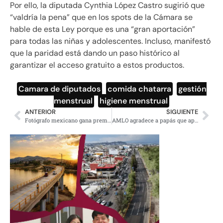
Por ello, la diputada Cynthia López Castro sugirió que
“valdría la pena” que en los spots de la Cámara se
hable de esta Ley porque es una “gran aportación”
para todas las niñas y adolescentes. Incluso, manifestó
que la paridad está dando un paso histórico al
garantizar el acceso gratuito a estos productos.
Camara de diputados
,
comida chatarra
,
gestión
menstrual
,
higiene menstrual
ANTERIOR
SIGUIENTE
Fotógrafo mexicano gana premio del World Press Photo 2021
AMLO agradece a papás que apoyan en la educación a los niños