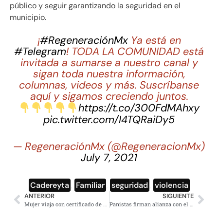
público y seguir garantizando la seguridad en el
municipio.
¡
#RegeneraciónMx
Ya está en
#Telegram
! TODA LA COMUNIDAD está
invitada a sumarse a nuestro canal y
sigan toda nuestra información,
columnas, videos y más. Suscríbanse
aquí y sigamos creciendo juntos.
https://t.co/300FdMAhxy
pic.twitter.com/I4TQRaiDy5
— RegeneraciónMx (@RegeneracionMx)
July 7, 2021
Cadereyta
,
Familiar
,
seguridad
,
violencia
ANTERIOR
SIGUIENTE
Mujer viaja con certificado de vacunación falso de ‘Maderna’ y es detenida
Panistas firman alianza con el partido ultraderechista español Vox