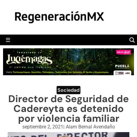
MÉXICO
POLÍTICA
MUNDO
☰
RegeneraciónMX
Sitio de noticias libre e independiente
CAMALEÓN
OPINIÓN
DEPORTES
ENGLISH SECTION
Sociedad
Director de Seguridad de
VIDEOS
Cadereyta es detenido
por violencia familiar
septiembre 2, 2021
|
Alam Bernal Avendaño