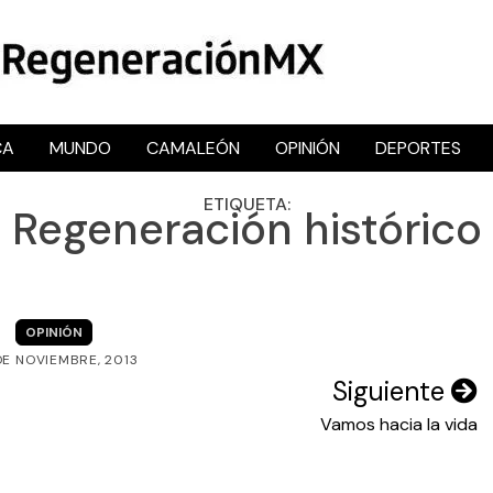
CA
MUNDO
CAMALEÓN
OPINIÓN
DEPORTES
RegeneraciónMX
Sitio de noticias libre e independiente
ETIQUETA:
Regeneración histórico
OPINIÓN
DE NOVIEMBRE, 2013
Siguiente
Vamos hacia la vida