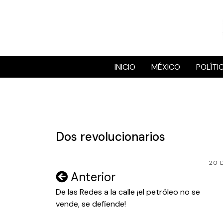
Skip
to
content
INICIO
MÉXICO
POLÍTI
Dos revolucionarios
20 
Navegación
Anterior
de
De las Redes a la calle ¡el petróleo no se
vende, se defiende!
entradas