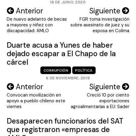
16 DE JUNIO, 2020
Navegación
Anterior
Siguiente
De nuevo adelanto de becas
FGR toma investigación
de
a mayores y niñez con
sobre asesinato de juez y su
entradas
discapacidad: AMLO
esposa en Colima
Duarte acusa a Yunes de haber
dejado escapar a El Chapo de la
cárcel
CORRUPCIÓN
POLÍTICA
6 DE NOVIEMBRE, 2019
Navegación
Anterior
Siguiente
Convocan movilización en
Creció 10 por ciento
de
apoyo a pueblo chileno este
exportaciones
entradas
viernes
agroalimentarias a EU: Sader
Desaparecen funcionarios del SAT
que registraron «empresas de