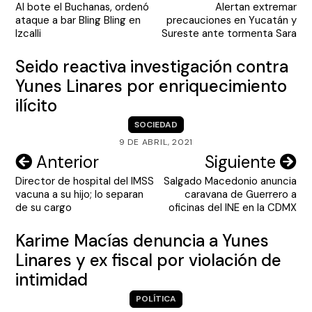
Al bote el Buchanas, ordenó
Alertan extremar
de
ataque a bar Bling Bling en
precauciones en Yucatán y
entradas
Izcalli
Sureste ante tormenta Sara
Seido reactiva investigación contra
Yunes Linares por enriquecimiento
ilícito
SOCIEDAD
9 DE ABRIL, 2021
Navegación
Anterior
Siguiente
Director de hospital del IMSS
Salgado Macedonio anuncia
de
vacuna a su hijo; lo separan
caravana de Guerrero a
entradas
de su cargo
oficinas del INE en la CDMX
Karime Macías denuncia a Yunes
Linares y ex fiscal por violación de
intimidad
POLÍTICA