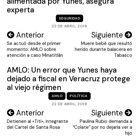
alimentada por Yunes, asegura
experta
SEGURIDAD
22 DE ABRIL, 2019
Navegación
Anterior
Siguiente
Se actuó desde el primer
Muere bebé que resultó
de
momento: AMLO sobre
herido durante balacera en
entradas
atención a caso Minatitlán
Tabasco
AMLO: Un error que Yunes haya
dejado a fiscal en Veracruz protege
al viejo régimen
AMLO
POLÍTICA
22 DE ABRIL, 2019
Navegación
Anterior
Siguiente
Detienen al «Titi», integrante
Paulina Rubio demanda a
de
del Cartel de Santa Rosa
“Colate” por no dejarla ver a
entradas
hijo