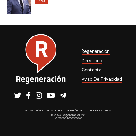
MÁS
Regeneración
Directorio
Contacto
Aviso De Privacidad
POLÍTICA
MÉXICO
AMLO
MUNDO
CAMALEÓN
ARTE Y CULTURA MX
VIDEOS
© 2024 RegeneraciónMx
Derechos reservados