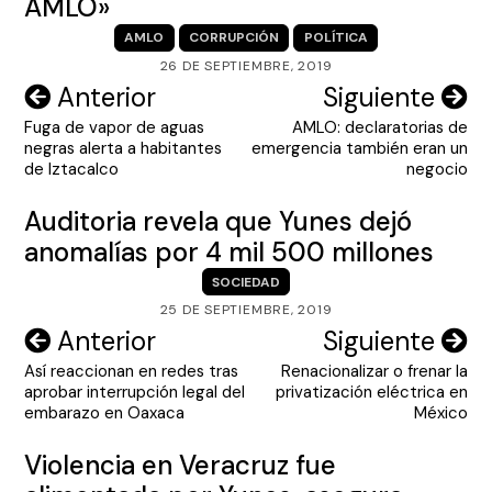
AMLO»
AMLO
CORRUPCIÓN
POLÍTICA
26 DE SEPTIEMBRE, 2019
Navegación
Anterior
Siguiente
Fuga de vapor de aguas
AMLO: declaratorias de
de
negras alerta a habitantes
emergencia también eran un
entradas
de Iztacalco
negocio
Auditoria revela que Yunes dejó
anomalías por 4 mil 500 millones
SOCIEDAD
25 DE SEPTIEMBRE, 2019
Navegación
Anterior
Siguiente
Así reaccionan en redes tras
Renacionalizar o frenar la
de
aprobar interrupción legal del
privatización eléctrica en
entradas
embarazo en Oaxaca
México
Violencia en Veracruz fue