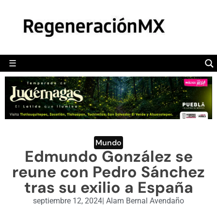
MÉXICO
POLÍTICA
MUNDO
☰
RegeneraciónMX
Sitio de noticias libre e independiente
CAMALEÓN
OPINIÓN
DEPORTES
ENGLISH SECTION
Mundo
Edmundo González se
VIDEOS
reune con Pedro Sánchez
tras su exilio a España
septiembre 12, 2024
|
Alam Bernal Avendaño