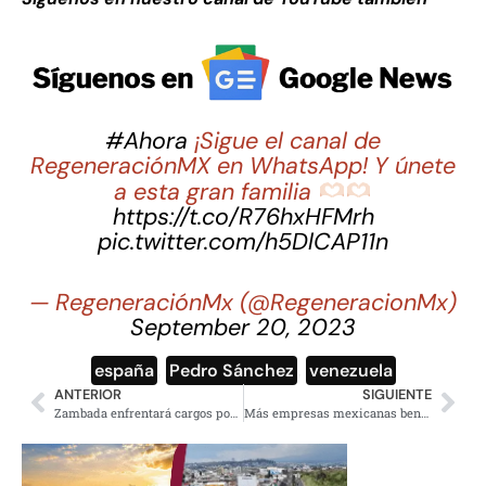
#Ahora
¡Sigue el canal de
RegeneraciónMX en WhatsApp! Y únete
a esta gran familia
https://t.co/R76hxHFMrh
pic.twitter.com/h5DlCAP11n
— RegeneraciónMx (@RegeneracionMx)
September 20, 2023
españa
,
Pedro Sánchez
,
venezuela
ANTERIOR
SIGUIENTE
Zambada enfrentará cargos por mandar asesinar a su sobrino Ántrax
Más empresas mexicanas beneficiadas con relocalización: Banxico