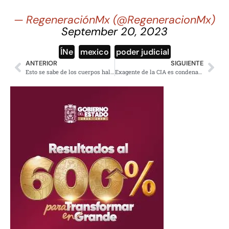
— RegeneraciónMx (@RegeneracionMx)
September 20, 2023
ÍNe
,
mexico
,
poder judicial
ANTERIOR
SIGUIENTE
Esto se sabe de los cuerpos hallados en Cuernavaca, Morelos
Exagente de la CIA es condenado a 30 años de prisión por drogas y abusar de mujeres