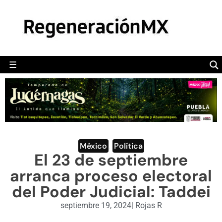
MÉXICO
POLÍTICA
MUNDO
☰
RegeneraciónMX
Sitio de noticias libre e independiente
CAMALEÓN
OPINIÓN
DEPORTES
ENGLISH SECTION
México
,
Política
El 23 de septiembre
VIDEOS
arranca proceso electoral
del Poder Judicial: Taddei
septiembre 19, 2024
|
Rojas R