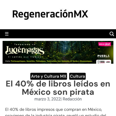
MÉXICO
POLÍTICA
MUNDO
☰
RegeneraciónMX
Sitio de noticias libre e independiente
CAMALEÓN
OPINIÓN
DEPORTES
ENGLISH SECTION
Arte y Cultura MX
,
Cultura
El 40% de libros leídos en
VIDEOS
México son pirata
marzo 3, 2022
|
Redacción
El 40% de libros impresos que compran en México,
provienen de la industria pirata, reveló un estudio del