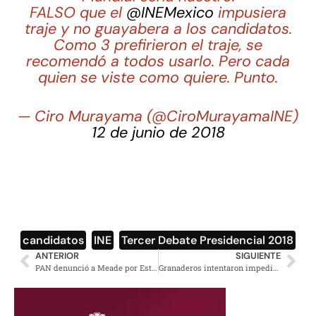
FALSO que el
@INEMexico
impusiera
traje y no guayabera a los candidatos.
Como 3 prefirieron el traje, se
recomendó a todos usarlo. Pero cada
quien se viste como quiere. Punto.
— Ciro Murayama (@CiroMurayamaINE)
12 de junio de 2018
candidatos
,
INE
,
Tercer Debate Presidencial 2018
ANTERIOR
SIGUIENTE
PAN denunció a Meade por Estafa Maestra y Odebrecht previo al #TercerDebateINE
Granaderos intentaron impedir paso de maestros al Zócalo y no lo lograron