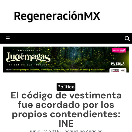
MÉXICO
POLÍTICA
MUNDO
☰
RegeneraciónMX
Sitio de noticias libre e independiente
CAMALEÓN
OPINIÓN
DEPORTES
ENGLISH SECTION
Política
El código de vestimenta
VIDEOS
fue acordado por los
propios contendientes:
INE
junio 12, 2018
|
Jacqueline Angeles