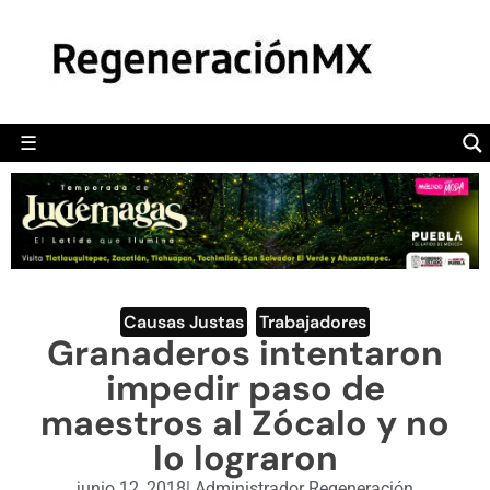
MÉXICO
POLÍTICA
MUNDO
☰
RegeneraciónMX
Sitio de noticias libre e independiente
CAMALEÓN
OPINIÓN
DEPORTES
ENGLISH SECTION
Causas Justas
,
Trabajadores
Granaderos intentaron
VIDEOS
impedir paso de
maestros al Zócalo y no
lo lograron
junio 12, 2018
|
Administrador Regeneración