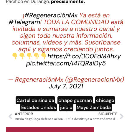
Pacífico en Durango,
precisamente.
¡
#RegeneraciónMx
Ya está en
#Telegram
! TODA LA COMUNIDAD está
invitada a sumarse a nuestro canal y
sigan toda nuestra información,
columnas, videos y más. Suscríbanse
aquí y sigamos creciendo juntos.
https://t.co/300FdMAhxy
pic.twitter.com/I4TQRaiDy5
— RegeneraciónMx (@RegeneracionMx)
July 7, 2021
Cartel de sinaloa
,
chapo guzman
,
chicago
,
Estados Unidos
,
juicio
,
Mayo Zambada
ANTERIOR
SIGUIENTE
Rusia despliega defensa aérea en Moscú para proteger infraestructura
Lula destituye a comandante del ejército, nombra a general Ribeiro