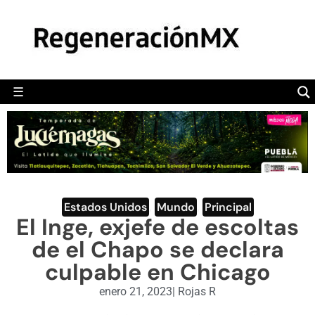
MÉXICO
POLÍTICA
MUNDO
☰
RegeneraciónMX
Sitio de noticias libre e independiente
CAMALEÓN
OPINIÓN
DEPORTES
ENGLISH SECTION
Estados Unidos
,
Mundo
,
Principal
El Inge, exjefe de escoltas
VIDEOS
de el Chapo se declara
culpable en Chicago
enero 21, 2023
|
Rojas R