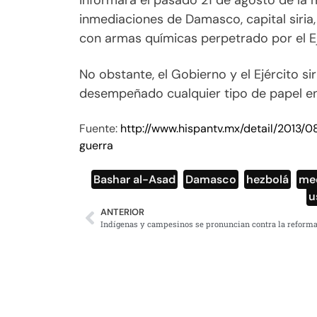
informara el pasado 21 de agosto de la 
inmediaciones de Damasco, capital siri
con armas químicas perpetrado por el Ej
No obstante, el Gobierno y el Ejército 
desempeñado cualquier tipo de papel en
Fuente:
http://www.hispantv.mx/detail/2013
guerra
Bashar al-Asad
,
Damasco
,
hezbolá
,
med
u
ANTERIOR