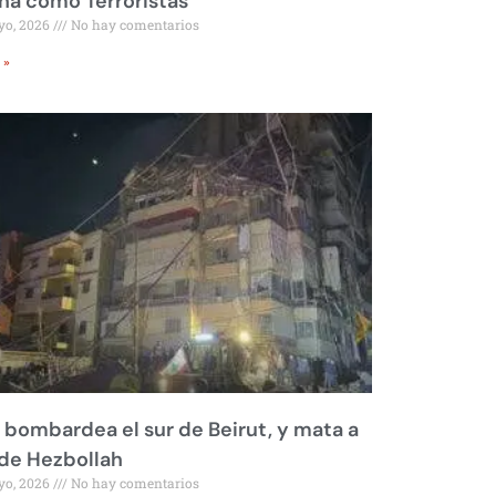
a como Terroristas
yo, 2026
No hay comentarios
 »
l bombardea el sur de Beirut, y mata a
 de Hezbollah
yo, 2026
No hay comentarios