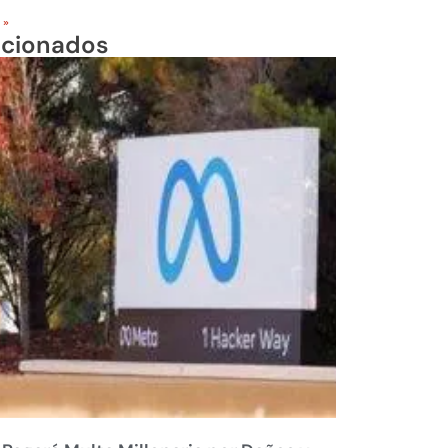
 »
acionados