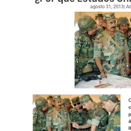
agosto 31, 2013
|
Ad
O
c
p
á
R