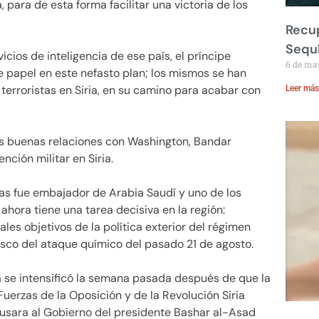
a, para de esta forma facilitar una victoria de los
Recup
Sequ
rvicios de inteligencia de ese país, el príncipe
6 de ma
 papel en este nefasto plan; los mismos se han
terroristas en Siria, en su camino para acabar con
Leer más
as buenas relaciones con Washington, Bandar
ención militar en Siria.
das fue embajador de Arabia Saudí y uno de los
hora tiene una tarea decisiva en la región:
pales objetivos de la política exterior del régimen
asco del ataque químico del pasado 21 de agosto.
ia se intensificó la semana pasada después de que la
uerzas de la Oposición y de la Revolución Siria
cusara al Gobierno del presidente Bashar al-Asad