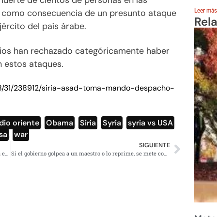
muerte de cientos de personas en las
a, como consecuencia de un presunto ataque
Leer más
Rel
ército del país árabe.
sirios han rechazado categóricamente haber
 estos ataques.
/08/31/238912/siria-asad-toma-mando-despacho-
io oriente
,
Obama
,
Siria
,
Syria
,
syria vs USA
,
sa
,
war
SIGUIENTE
Indígenas y campesinos se pronuncian contra la reforma energética
Si el gobierno golpea a un maestro o lo reprime, se mete con todo Oaxaca