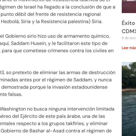
 régimen de Israel ha llegado a la conclusión de que a
 punto débil del frente de resistencia regional
ezbolá, Siria y la Resistencia palestina) Siria.
Éxito
CDM
el Gobierno sirio hizo uso de armamento químico,
6 de ma
quí, Saddam Husein, y le facilitaron este tipo de
Leer más
, para que cometiese crímenes contra los civiles en
03, so pretexto de eliminar las armas de destrucción
liminadas antes por el régimen de Saddam, y nunca
dó demostrada porque la invasión estadounidense
te falsas.
 Washington no busca ninguna intervención limitada
aéreo del Ejército de este país árabe, una de las
tales respecto a los grupos takfiríes, y eliminar
l Gobierno de Bashar al-Asad contra el régimen de