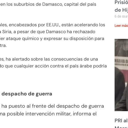
Prisi
en los suburbios de Damasco, capital del país
de Hi
6 de ma
ales, encabezados por EE.UU., están acelerando los
Leer más
 a Siria, a pesar de que Damasco ha rechazado
er ataque químico y expresar su disposición para
tra.
ses, ha alertado sobre las consecuencias de una
endo que cualquier acción contra el país árabe podría
l despacho de guerra
se ha puesto al frente del despacho de guerra
na posible intervención militar, informa el
PRI a