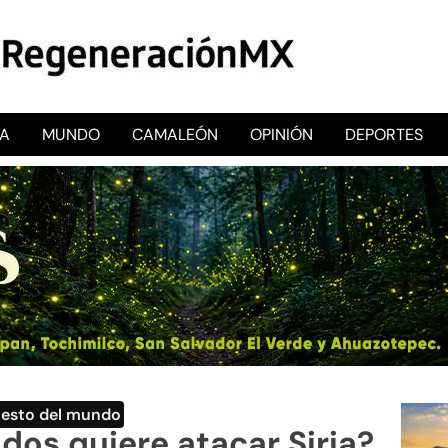
CA
MUNDO
CAMALEÓN
OPINIÓN
DEPORTES
RegeneraciónMX
Sitio de noticias libre e independiente
Resto del mundo
dos quiere atacar Siria?