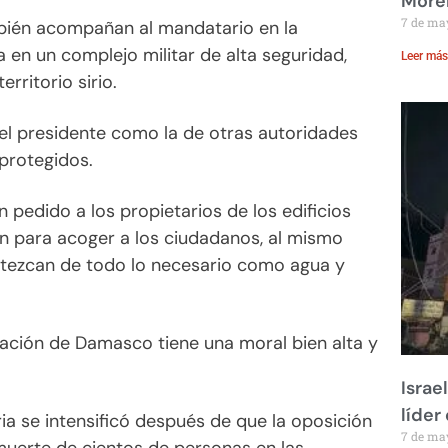
Moren
7 de ma
mbién acompañan al mandatario en la
 en un complejo militar de alta seguridad,
Leer más
rritorio sirio.
del presidente como la de otras autoridades
 protegidos.
 pedido a los propietarios de los edificios
n para acoger a los ciudadanos, al mismo
tezcan de todo lo necesario como agua y
lación de Damasco tiene una moral bien alta y
Israe
líder
ria se intensificó después de que la oposición
7 de ma