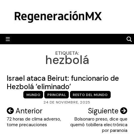
Skip
MÉXICO
to
content
POLÍTICA
MUNDO
☰
RegeneraciónMX
Sitio de noticias libre e independiente
CAMALEÓN
ETIQUETA:
hezbolá
OPINIÓN
DEPORTES
Israel ataca Beirut: funcionario de
ENGLISH SECTION
Hezbolá ‘eliminado’
MUNDO
PRINCIPAL
RESTO DEL MUNDO
VIDEOS
24 DE NOVIEMBRE, 2025
Navegación
Anterior
Siguiente
72 horas de clima adverso,
Bolsonaro preso, dice que
de
tome precauciones
quemó tobillera electrónica
entradas
por paranoia