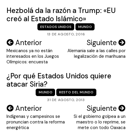
Hezbolá da la razón a Trump: «EU
creó al Estado Islámico»
ESTADOS UNIDOS
MUNDO
13 DE AGOSTO, 2016
Navegación
Anterior
Siguiente
Mexicanos ya no están
Alemania sale a las calles por
de
interesados en los Juegos
legalización de marihuana
entradas
Olímpicos: encuesta
¿Por qué Estados Unidos quiere
atacar Siria?
MUNDO
RESTO DEL MUNDO
31 DE AGOSTO, 2013
Navegación
Anterior
Siguiente
Indígenas y campesinos se
Si el gobierno golpea a un
de
pronuncian contra la reforma
maestro o lo reprime, se
entradas
energética
mete con todo Oaxaca