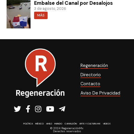
Embalse del Canal por Desalojos
3 de agosto, 2026
MÁS
Regeneración
Directorio
Contacto
Aviso De Privacidad
POLÍTICA
MÉXICO
AMLO
MUNDO
CAMALEÓN
ARTE Y CULTURA MX
VIDEOS
© 2024 RegeneraciónMx
Derechos reservados