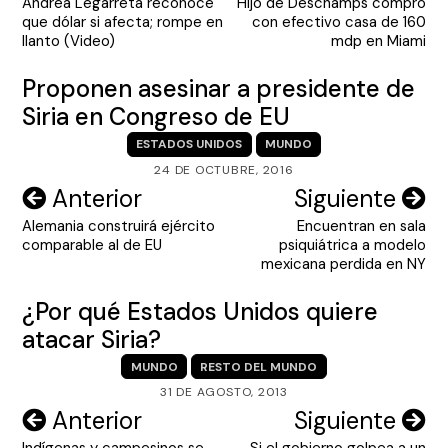
Andrea Legarreta reconoce
Hijo de Deschamps compró
de
que dólar si afecta; rompe en
con efectivo casa de 160
entradas
llanto (Video)
mdp en Miami
Proponen asesinar a presidente de
Siria en Congreso de EU
ESTADOS UNIDOS
MUNDO
24 DE OCTUBRE, 2016
Navegación
Anterior
Siguiente
Alemania construirá ejército
Encuentran en sala
de
comparable al de EU
psiquiátrica a modelo
entradas
mexicana perdida en NY
¿Por qué Estados Unidos quiere
atacar Siria?
MUNDO
RESTO DEL MUNDO
31 DE AGOSTO, 2013
Navegación
Anterior
Siguiente