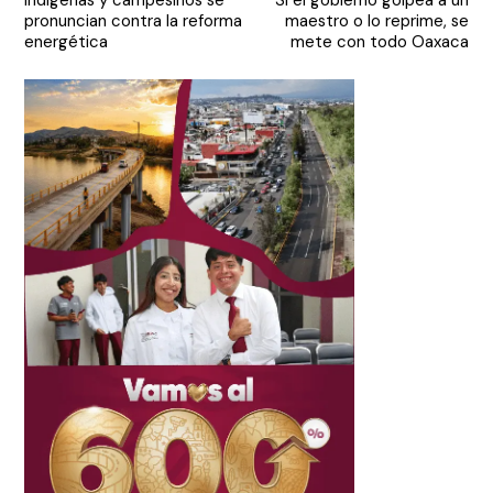
Indígenas y campesinos se
Si el gobierno golpea a un
de
pronuncian contra la reforma
maestro o lo reprime, se
entradas
energética
mete con todo Oaxaca