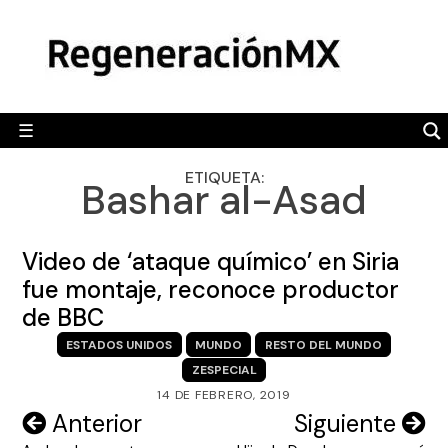
Skip
MÉXICO
to
content
POLÍTICA
MUNDO
☰
RegeneraciónMX
Sitio de noticias libre e independiente
CAMALEÓN
ETIQUETA:
Bashar al-Asad
OPINIÓN
DEPORTES
Video de ‘ataque químico’ en Siria
ENGLISH SECTION
fue montaje, reconoce productor
de BBC
VIDEOS
ESTADOS UNIDOS
MUNDO
RESTO DEL MUNDO
ZESPECIAL
14 DE FEBRERO, 2019
Navegación
Anterior
Siguiente