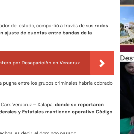
ador del estado, compartió a través de sus
redes
un ajuste de cuentas entre bandas de la
Des
ntero por Desaparición en Veracruz
la pugna entre los grupos criminales habría cobrado
 Carr. Veracruz – Xalapa,
donde se reportaron
derales y Estatales mantienen operativo Código
hechos, es decir, el domingo pasado.