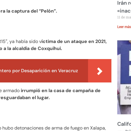
Irán 
«inac
a la captura del “Pelón”.
11 de m
Leer más
15″, ya había sido v
íctima de un ataque en 2021,
a la alcaldía de Coxquihui.
ntero por Desaparición en Veracruz
re armado
irrumpió en la casa de campaña de
resguardaban el lugar.
Calif
go hubo detonaciones de arma de fuego en Xalapa,