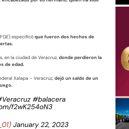
 (FGE) especificó
que fueron dos hechos de
ertas.
s, en la ciudad de Veracruz,
donde perdieron la
s de edad.
 federal Xalapa – Veracruz,
dejó un saldo de un
fuego.
#Veracruz
#balacera
.com/f2wK254oN3
_01)
January 22, 2023