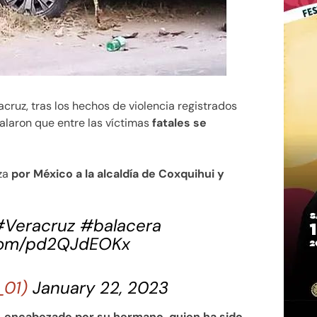
racruz, tras los hechos de violencia registrados
alaron que entre las víctimas
fatales se
za
por México a la alcaldía de Coxquihui y
#Veracruz
#balacera
.com/pd2QJdEOKx
_01)
January 22, 2023
,
encabezado por su hermano, quien ha sido