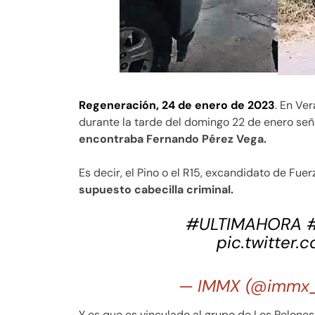
Regeneración, 24 de enero de 2023
. En Ve
durante la tarde del domingo 22 de enero señ
encontraba Fernando Pérez Vega.
Es decir, el Pino o el R15, excandidato de Fuer
supuesto cabecilla criminal.
#ULTIMAHORA
pic.twitter
— IMMX (@immx
Y es que es vinculado al grupo de Los Pelones