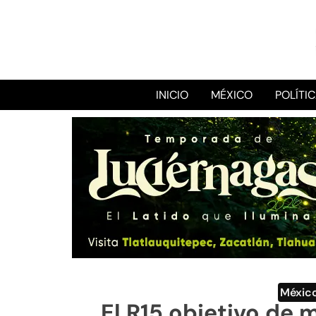
INICIO
MÉXICO
POLÍTI
Méxic
El R15 objetivo de 