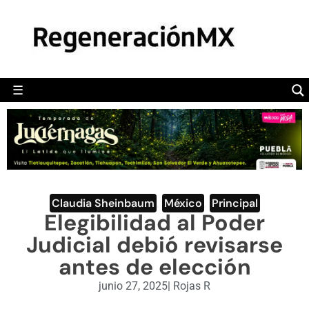
MÉXICO
POLÍTICA
MUNDO
☰
RegeneraciónMX
Sitio de noticias libre e independiente
CAMALEÓN
OPINIÓN
DEPORTES
ENGLISH SECTION
Claudia Sheinbaum
,
México
,
Principal
Elegibilidad al Poder
VIDEOS
Judicial debió revisarse
antes de elección
junio 27, 2025
|
Rojas R