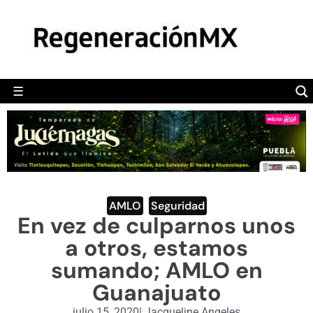
MÉXICO
POLÍTICA
MUNDO
☰
RegeneraciónMX
Sitio de noticias libre e independiente
CAMALEÓN
OPINIÓN
DEPORTES
ENGLISH SECTION
AMLO
,
Seguridad
En vez de culparnos unos
VIDEOS
a otros, estamos
sumando; AMLO en
Guanajuato
julio 15, 2020
|
Jacqueline Angeles