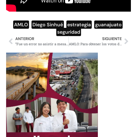
AMLO
,
Diego Sinhué
,
estrategia
,
guanajuato
,
seguridad
ANTERIOR
SIGUIENTE
“Fue un error no asistir a mesas de seguridad”, reconoce Sinhue en mañanera
AMLO: Para obtener los votos de la reforma energética hubo sobornos