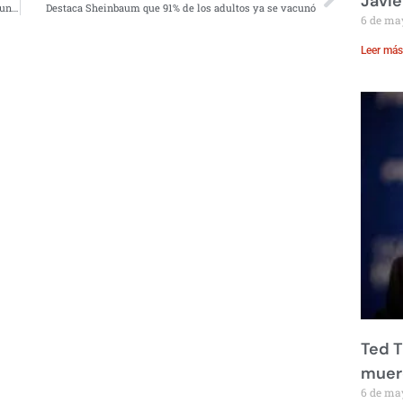
Javie
Pescador atrapa una langosta azul, especie única en el mundo
Destaca Sheinbaum que 91% de los adultos ya se vacunó
6 de ma
Leer más
Ted T
muere
6 de ma