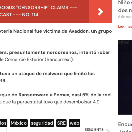
Niño 
BOGUS "CENSORSHIP" CLAIMS ---
dos 
AST --- NO. 114
6 de ma
Leer más
otería Nacional fue víctima de Avaddon, un grupo
ers, presuntamente norcoreanos, intentó robar
de Comercio Exterior (Bancomext).
tuvo un ataque de malware que limitó los
19.
aque de Ransomware a Pemex, casi 5% de la red
o que la paraestatal tuvo que desembolsar 4.9
dos
,
México
,
seguridad
,
SRE
,
web
Encue
SIGUIENTE