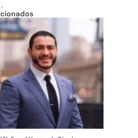
 »
acionados