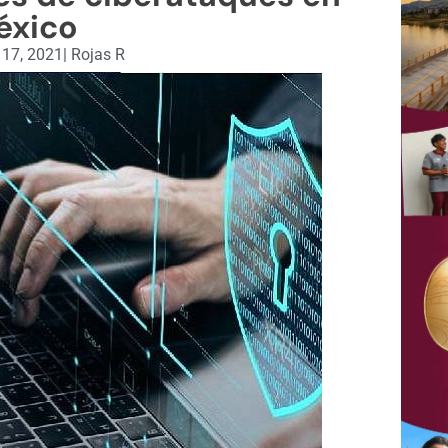
éxico
 17, 2021
|
Rojas R