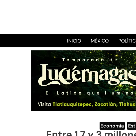
INICIO
MÉXICO
POLÍTI
Economía
,
Est
Entre 1.7 y 3 millo