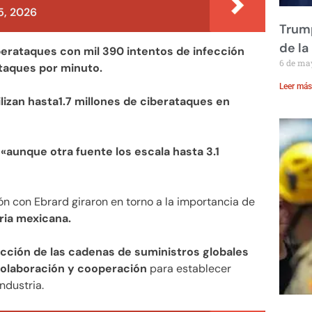
, 2026
Trump
de la
ciberataques con mil 390 intentos de infección
6 de ma
taques por minuto.
Leer más
izan hasta1.7 millones de ciberataques en
a
«aunque otra fuente los escala hasta 3.1
ón con Ebrard giraron en torno a la importancia de
ria mexicana.
ección de las cadenas de suministros globales
a colaboración y cooperación
para establecer
ndustria.