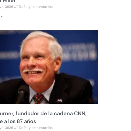
r Milei
yo, 2026
No hay comentarios
 »
urner, fundador de la cadena CNN,
 a los 87 años
yo, 2026
No hay comentarios