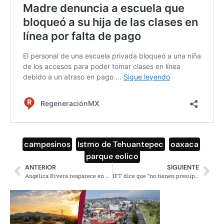
campesinos
,
Istmo de Tehuantepec
,
oaxaca
,
parque eolico
ANTERIOR
SIGUIENTE
Angélica Rivera reaparece en Miami, ¿qué traerá entre manos?
IFT dice que “no tienen presupuesto” para crear padrón de celulares