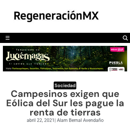
MÉXICO
POLÍTICA
MUNDO
☰
RegeneraciónMX
Sitio de noticias libre e independiente
CAMALEÓN
OPINIÓN
DEPORTES
ENGLISH SECTION
Sociedad
Campesinos exigen que
VIDEOS
Eólica del Sur les pague la
renta de tierras
abril 22, 2021
|
Alam Bernal Avendaño