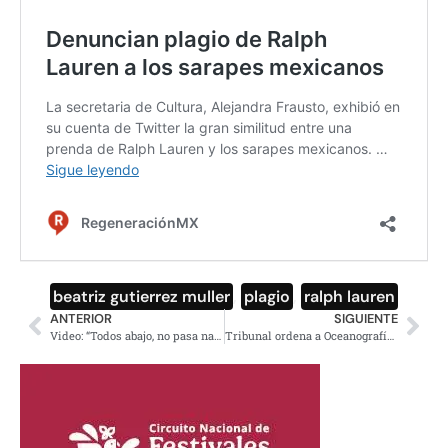
beatriz gutierrez muller
,
plagio
,
ralph lauren
ANTERIOR
SIGUIENTE
Video: “Todos abajo, no pasa nada”; maestra tranquiliza a niños durante balacera en Sonora
Tribunal ordena a Oceanografía pagar casi mil 300 mdp al SAT