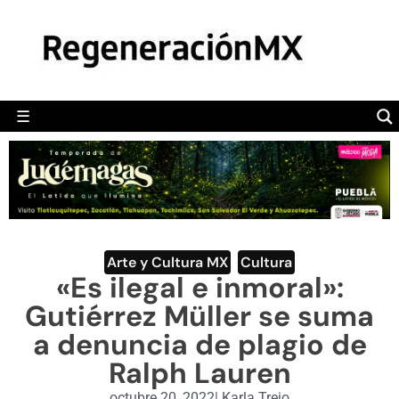
MÉXICO
POLÍTICA
MUNDO
☰
RegeneraciónMX
Sitio de noticias libre e independiente
CAMALEÓN
OPINIÓN
DEPORTES
ENGLISH SECTION
Arte y Cultura MX
,
Cultura
«Es ilegal e inmoral»:
VIDEOS
Gutiérrez Müller se suma
a denuncia de plagio de
Ralph Lauren
octubre 20, 2022
|
Karla Trejo