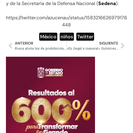
y de la Secretaría de la Defensa Nacional (
Sedena
).
https://twitter.com/azucenau/status/1583216626979176
448
México
,
niños
,
Twitter
ANTERIOR
SIGUIENTE
Rusia alista ley de prohibición total de «propaganda» homosexual
«Es ilegal e inmoral»: Gutiérrez Müller se suma a denuncia de plagio de Ralph Lauren