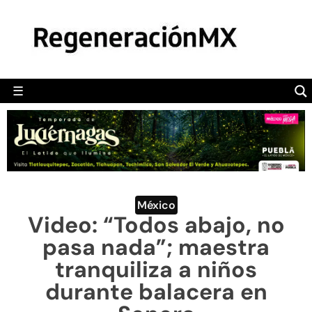
MÉXICO
POLÍTICA
MUNDO
☰
RegeneraciónMX
Sitio de noticias libre e independiente
CAMALEÓN
OPINIÓN
DEPORTES
ENGLISH SECTION
México
Video: “Todos abajo, no
VIDEOS
pasa nada”; maestra
tranquiliza a niños
durante balacera en